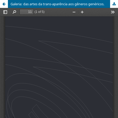
Galeria: das artes da trans-aparência aos gêneros genéricos.