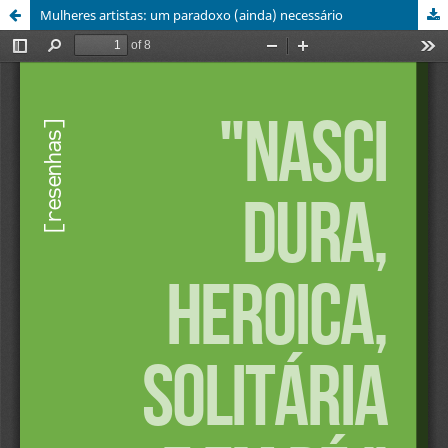
Mulheres artistas: um paradoxo (ainda) necessário