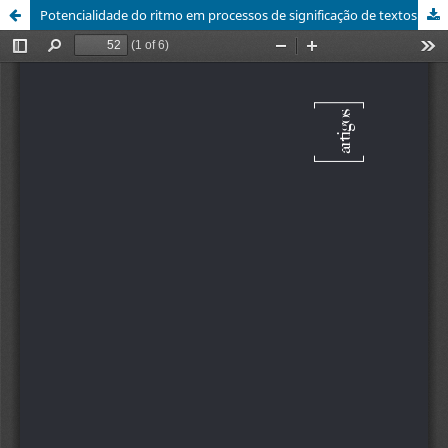
Potencialidade do ritmo em processos de significação de textos visuais