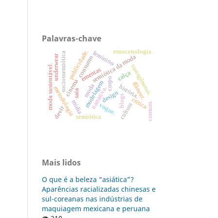
Palavras-chave
etnocenologia.
publicidade.
feminino
sociossemiótica
semiótica da moda
underwear
consumo
moda sustentável.
transgêneros.
ementas
calça
corpo
cinema
modelagem
flâneur.
moda
história.
metodologia
narrativa.
saia
design
blogs
crítica
mídia
comum.
cultura
vogue.
devir
semiótica
Mais lidos
O que é a beleza “asiática”?
Aparências racializadas chinesas e
sul-coreanas nas indústrias de
maquiagem mexicana e peruana