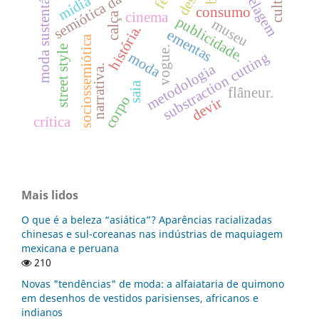
modelagem
semiótica da moda
moda sustentável.
cultura
mídia
consumo
cinema
calça
publicidade.
museu
história.
ementas
sociossemiótica
street style
vogue.
substraction cutting
moda
metodologia
narrativa.
saia
flâneur.
corpo
devir
crítica
Mais lidos
O que é a beleza “asiática”? Aparências racializadas
chinesas e sul-coreanas nas indústrias de maquiagem
mexicana e peruana
210
Novas "tendências" de moda: a alfaiataria de quimono
em desenhos de vestidos parisienses, africanos e
indianos