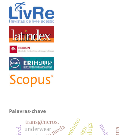
Palavras-chave
feminino
transgêneros.
blogs
design
underwear