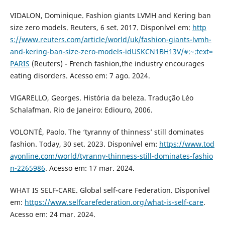
VIDALON, Dominique. Fashion giants LVMH and Kering ban
size zero models. Reuters, 6 set. 2017. Disponível em:
http
s://www.reuters.com/article/world/uk/fashion-giants-lvmh-
and-kering-ban-size-zero-models-idUSKCN1BH13V/#:~:text=
PARIS
(Reuters) - French fashion,the industry encourages
eating disorders. Acesso em: 7 ago. 2024.
VIGARELLO, Georges. História da beleza. Tradução Léo
Schalafman. Rio de Janeiro: Ediouro, 2006.
VOLONTÉ, Paolo. The ‘tyranny of thinness’ still dominates
fashion. Today, 30 set. 2023. Disponível em:
https://www.tod
ayonline.com/world/tyranny-thinness-still-dominates-fashio
n-2265986
. Acesso em: 17 mar. 2024.
WHAT IS SELF-CARE. Global self-care Federation. Disponível
em:
https://www.selfcarefederation.org/what-is-self-care
.
Acesso em: 24 mar. 2024.