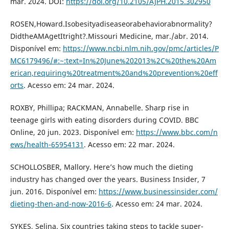
mar. 2024. DOI:
https://doi.org/10.2105/AJPH.2015.302950
ROSEN,Howard.Isobesityadiseaseorabehaviorabnormality?
DidtheAMAgetItright?.Missouri Medicine, mar./abr. 2014.
Disponível em:
https://www.ncbi.nlm.nih.gov/pmc/articles/P
MC6179496/#:~:text=In%20June%202013%2C%20the%20Am
erican,requiring%20treatment%20and%20prevention%20eff
orts
. Acesso em: 24 mar. 2024.
ROXBY, Phillipa; RACKMAN, Annabelle. Sharp rise in
teenage girls with eating disorders during COVID. BBC
Online, 20 jun. 2023. Disponível em:
https://www.bbc.com/n
ews/health-65954131
. Acesso em: 22 mar. 2024.
SCHOLLOSBER, Mallory. Here’s how much the dieting
industry has changed over the years. Business Insider, 7
jun. 2016. Disponível em:
https://www.businessinsider.com/
dieting-then-and-now-2016-6
. Acesso em: 24 mar. 2024.
SYKES, Selina. Six countries taking steps to tackle super-