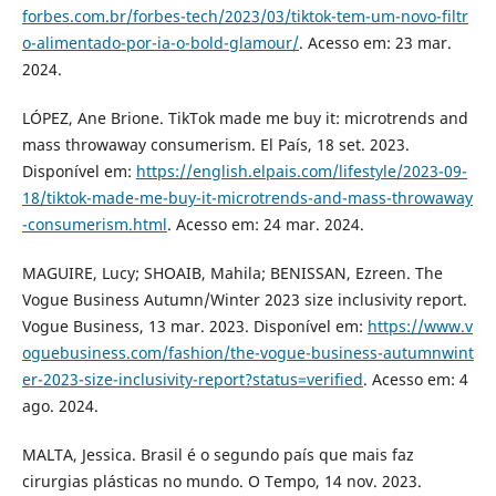
forbes.com.br/forbes-tech/2023/03/tiktok-tem-um-novo-filtr
o-alimentado-por-ia-o-bold-glamour/
. Acesso em: 23 mar.
2024.
LÓPEZ, Ane Brione. TikTok made me buy it: microtrends and
mass throwaway consumerism. El País, 18 set. 2023.
Disponível em:
https://english.elpais.com/lifestyle/2023-09-
18/tiktok-made-me-buy-it-microtrends-and-mass-throwaway
-consumerism.html
. Acesso em: 24 mar. 2024.
MAGUIRE, Lucy; SHOAIB, Mahila; BENISSAN, Ezreen. The
Vogue Business Autumn/Winter 2023 size inclusivity report.
Vogue Business, 13 mar. 2023. Disponível em:
https://www.v
oguebusiness.com/fashion/the-vogue-business-autumnwint
er-2023-size-inclusivity-report?status=verified
. Acesso em: 4
ago. 2024.
MALTA, Jessica. Brasil é o segundo país que mais faz
cirurgias plásticas no mundo. O Tempo, 14 nov. 2023.