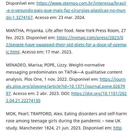
Disponível em:
https://www.otempo.com.br/interessa/brasil
-e-o-segundo-pais-que-mais-faz-cirurgias-plasticas-no-mun
do-1.3274167
. Acesso em: 23 mar. 2024.
MANTHA, Priyanka. Life after food. New York Press Room, 27
fev. 2023. Disponível em:
https://nymag.com/press/2023/0
2/people-have-swapped-their-old-diets-for-a-dose-of-ozemp
ic.html
. Acesso em: 17 mar. 2023.
MINADEO, Marisa; POPE, Lizzy. Weight-normative
messaging predominates on TikTok—A qualitative content
analysis. Plos One, 1 nov. 2022. Disponível em:
https://journ
als.plos.org/plosone/article?id=10.1371/journal.pone.02679
97
. Acesso em: 2 abr. 2023. DOI:
https://doi.org/10.1101/202
2.04.21.22274130
MOK, Pearl; TRAFFORD, Alex. Eating disorders and self-harm
rose among teenage girls during the pandemic – new UK
study, Manchester 1824, 21 jun. 2023. Disponível em:
http