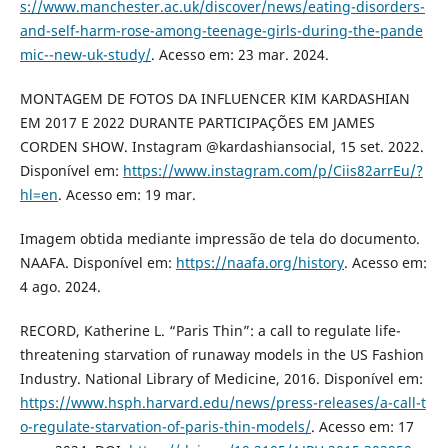
s://www.manchester.ac.uk/discover/news/eating-disorders-
and-self-harm-rose-among-teenage-girls-during-the-pande
mic--new-uk-study/
. Acesso em: 23 mar. 2024.
MONTAGEM DE FOTOS DA INFLUENCER KIM KARDASHIAN
EM 2017 E 2022 DURANTE PARTICIPAÇÕES EM JAMES
CORDEN SHOW. Instagram @kardashiansocial, 15 set. 2022.
Disponível em:
https://www.instagram.com/p/Ciis82arrEu/?
hl=en
. Acesso em: 19 mar.
Imagem obtida mediante impressão de tela do documento.
NAAFA. Disponível em:
https://naafa.org/history
. Acesso em:
4 ago. 2024.
RECORD, Katherine L. “Paris Thin”: a call to regulate life-
threatening starvation of runaway models in the US Fashion
Industry. National Library of Medicine, 2016. Disponível em:
https://www.hsph.harvard.edu/news/press-releases/a-call-t
o-regulate-starvation-of-paris-thin-models/
. Acesso em: 17