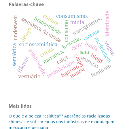
Palavras-chave
identidade
cultura
consumismo.
underwear
transgêneros.
branquidade
semiótica da moda
mídia
consumo
design
cinema
história.
modelagem
vogue.
devir
moda
sociossemiótica
semiótica
crítica
publicidade.
narrativa.
saia
blogs
corpo
calça
ementas
flâneur.
metodologia
feminino
figurino
museu
vestuário
Mais lidos
O que é a beleza “asiática”? Aparências racializadas
chinesas e sul-coreanas nas indústrias de maquiagem
mexicana e peruana