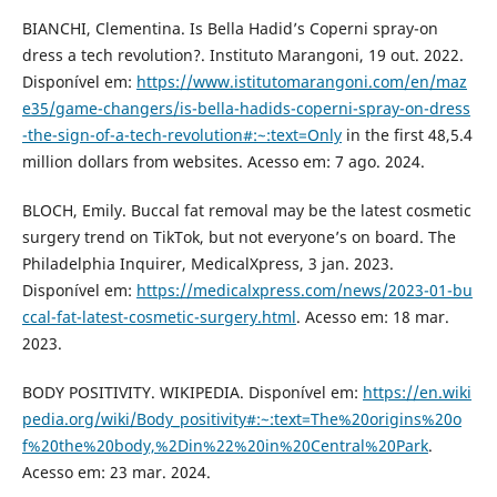
BIANCHI, Clementina. Is Bella Hadid’s Coperni spray-on
dress a tech revolution?. Instituto Marangoni, 19 out. 2022.
Disponível em:
https://www.istitutomarangoni.com/en/maz
e35/game-changers/is-bella-hadids-coperni-spray-on-dress
-the-sign-of-a-tech-revolution#:~:text=Only
in the first 48,5.4
million dollars from websites. Acesso em: 7 ago. 2024.
BLOCH, Emily. Buccal fat removal may be the latest cosmetic
surgery trend on TikTok, but not everyone’s on board. The
Philadelphia Inquirer, MedicalXpress, 3 jan. 2023.
Disponível em:
https://medicalxpress.com/news/2023-01-bu
ccal-fat-latest-cosmetic-surgery.html
. Acesso em: 18 mar.
2023.
BODY POSITIVITY. WIKIPEDIA. Disponível em:
https://en.wiki
pedia.org/wiki/Body_positivity#:~:text=The%20origins%20o
f%20the%20body,%2Din%22%20in%20Central%20Park
.
Acesso em: 23 mar. 2024.