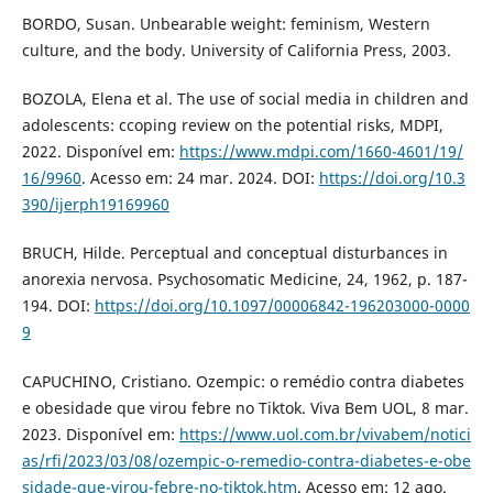
BORDO, Susan. Unbearable weight: feminism, Western
culture, and the body. University of California Press, 2003.
BOZOLA, Elena et al. The use of social media in children and
adolescents: ccoping review on the potential risks, MDPI,
2022. Disponível em:
https://www.mdpi.com/1660-4601/19/
16/9960
. Acesso em: 24 mar. 2024. DOI:
https://doi.org/10.3
390/ijerph19169960
BRUCH, Hilde. Perceptual and conceptual disturbances in
anorexia nervosa. Psychosomatic Medicine, 24, 1962, p. 187-
194. DOI:
https://doi.org/10.1097/00006842-196203000-0000
9
CAPUCHINO, Cristiano. Ozempic: o remédio contra diabetes
e obesidade que virou febre no Tiktok. Viva Bem UOL, 8 mar.
2023. Disponível em:
https://www.uol.com.br/vivabem/notici
as/rfi/2023/03/08/ozempic-o-remedio-contra-diabetes-e-obe
sidade-que-virou-febre-no-tiktok.htm
. Acesso em: 12 ago.