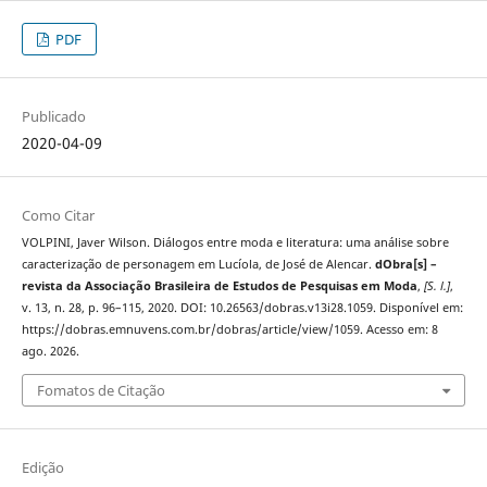
PDF
Publicado
2020-04-09
Como Citar
VOLPINI, Javer Wilson. Diálogos entre moda e literatura: uma análise sobre
caracterização de personagem em Lucíola, de José de Alencar.
dObra[s] –
revista da Associação Brasileira de Estudos de Pesquisas em Moda
,
[S. l.]
,
v. 13, n. 28, p. 96–115, 2020. DOI: 10.26563/dobras.v13i28.1059. Disponível em:
https://dobras.emnuvens.com.br/dobras/article/view/1059. Acesso em: 8
ago. 2026.
Fomatos de Citação
Edição