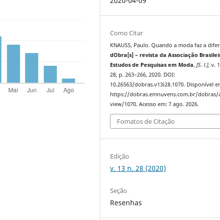
2020-04-09
Como Citar
KNAUSS, Paulo. Quando a moda faz a difer
dObra[s] – revista da Associação Brasilei
Estudos de Pesquisas em Moda
,
[S. l.]
, v. 
28, p. 263–266, 2020. DOI:
10.26563/dobras.v13i28.1070. Disponível e
https://dobras.emnuvens.com.br/dobras/a
view/1070. Acesso em: 7 ago. 2026.
Fomatos de Citação
Edição
v. 13 n. 28 (2020)
Seção
Resenhas