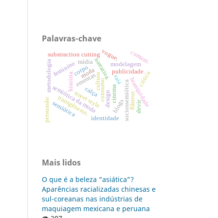
Palavras-chave
vogue.
comum.
substraction cutting
narrativa.
mídia
metodologia
feminino
modelagem
corpo
moda
publicidade.
crítica
história.
ementas
cultura
saia
branquidade
consumo
sociossemiótica
semiótica da moda
cinema
calça
street style
design
flâneur.
transgêneros.
persuasão
blogs
devir
semiótica
identidade
Mais lidos
O que é a beleza “asiática”?
Aparências racializadas chinesas e
sul-coreanas nas indústrias de
maquiagem mexicana e peruana