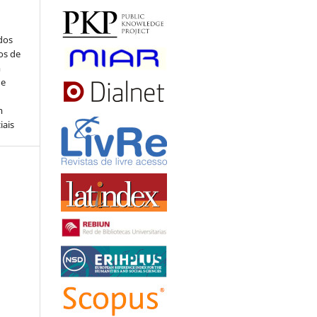
ados
os de
m
de
m
iais