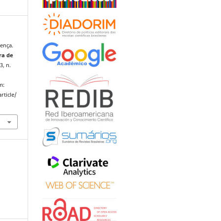
ença.
ra de
13, n.
m:
rticle/