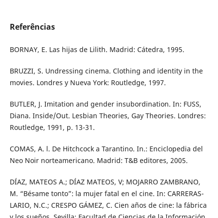
Referências
BORNAY, E. Las hijas de Lilith. Madrid: Cátedra, 1995.
BRUZZI, S. Undressing cinema. Clothing and identity in the
movies. Londres y Nueva York: Routledge, 1997.
BUTLER, J. Imitation and gender insubordination. In: FUSS,
Diana. Inside/Out. Lesbian Theories, Gay Theories. Londres:
Routledge, 1991, p. 13-31.
COMAS, A. l. De Hitchcock a Tarantino. In.: Enciclopedia del
Neo Noir norteamericano. Madrid: T&B editores, 2005.
DÍAZ, MATEOS A.; DÍAZ MATEOS, V; MOJARRO ZAMBRANO,
M. “Bésame tonto”: la mujer fatal en el cine. In: CARRERAS-
LARIO, N.C.; CRESPO GÁMEZ, C. Cien años de cine: la fábrica
y los sueños. Sevilla: Facultad de Ciencias de la Información,