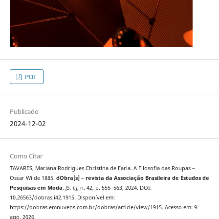
PDF
Publicado
2024-12-02
Como Citar
TAVARES, Mariana Rodrigues Christina de Faria. A Filosofia das Roupas –
Oscar Wilde 1885.
dObra[s] – revista da Associação Brasileira de Estudos de
Pesquisas em Moda
,
[S. l.]
, n. 42, p. 555–563, 2024. DOI:
10.26563/dobras.i42.1915. Disponível em:
https://dobras.emnuvens.com.br/dobras/article/view/1915. Acesso em: 9
ago. 2026.