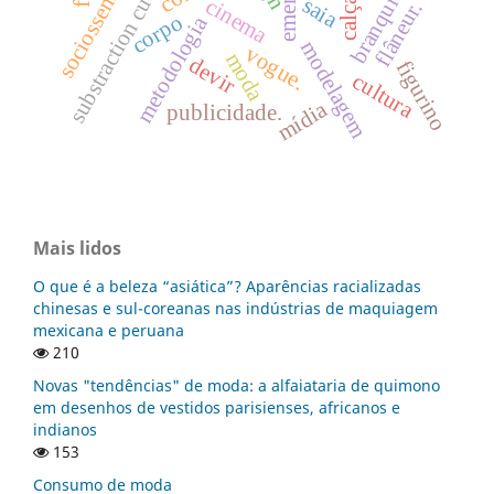
sociossemiótica
branquidade
substraction cutting
ementas
saia
cinema
calça
flâneur.
corpo
metodologia
modelagem
vogue.
moda
devir
figurino
cultura
mídia
publicidade.
Mais lidos
O que é a beleza “asiática”? Aparências racializadas
chinesas e sul-coreanas nas indústrias de maquiagem
mexicana e peruana
210
Novas "tendências" de moda: a alfaiataria de quimono
em desenhos de vestidos parisienses, africanos e
indianos
153
Consumo de moda