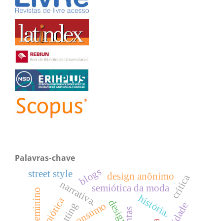
Palavras-chave
blogs
street style
design anônimo
crítica
narrativa.
semiótica da moda
feminino
história.
design
consumo