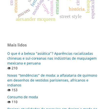
modelagem
espetáculo
ementas
comum.
corpo
história.
museu
street style
alexander mcqueen
Mais lidos
O que é a beleza “asiática”? Aparências racializadas
chinesas e sul-coreanas nas indústrias de maquiagem
mexicana e peruana
210
Novas "tendências" de moda: a alfaiataria de quimono
em desenhos de vestidos parisienses, africanos e
indianos
153
Consumo de moda
110