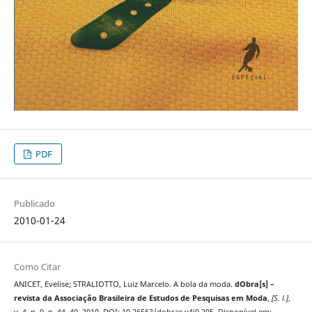
PDF
Publicado
2010-01-24
Como Citar
ANICET, Evelise; STRALIOTTO, Luiz Marcelo. A bola da moda.
dObra[s] –
revista da Associação Brasileira de Estudos de Pesquisas em Moda
,
[S. l.]
,
v. 4, n. 9, p. 44–49, 2010. DOI: 10.26563/dobras.v4i9.205. Disponível em: