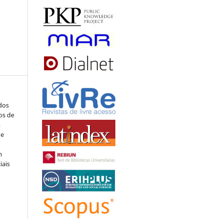
ados
os de
m
de
m
iais