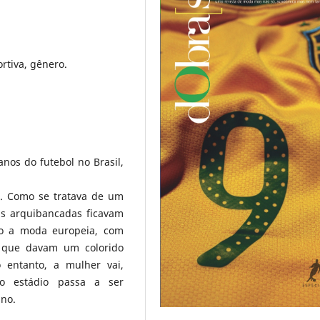
ortiva, gênero.
nos do futebol no Brasil,
s. Como se tratava de um
 as arquibancadas ficavam
do a moda europeia, com
s que davam um colorido
o entanto, a mulher vai,
 o estádio passa a ser
ino.