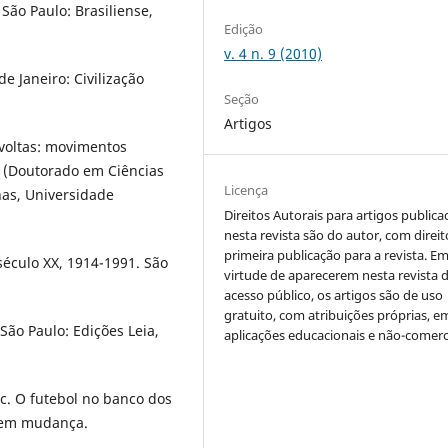
São Paulo: Brasiliense,
Edição
v. 4 n. 9 (2010)
de Janeiro: Civilização
Seção
Artigos
voltas: movimentos
e (Doutorado em Ciências
Licença
anas, Universidade
Direitos Autorais para artigos public
nesta revista são do autor, com direit
primeira publicação para a revista. E
século XX, 1914-1991. São
virtude de aparecerem nesta revista 
acesso público, os artigos são de uso
gratuito, com atribuições próprias, e
São Paulo: Edições Leia,
aplicações educacionais e não-comerc
c. O futebol no banco dos
o em mudança.