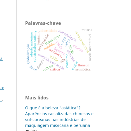
Palavras-chave
museu
metodologia
identidade
sociossemiótica
feminino
substraction cutting
objeto anônimo
publicidade.
moda sustentável.
street style
corpo
calça
moda
história.
cinema
globalização
blogs
figurino
narrativa.
ementas
semiótica da moda
consumo
mídia
ra
saia
design
vogue.
cultura
flâneur.
devir
crítica
semiótica
da:
Mais lidos
l
,
O que é a beleza “asiática”?
Aparências racializadas chinesas e
sul-coreanas nas indústrias de
maquiagem mexicana e peruana