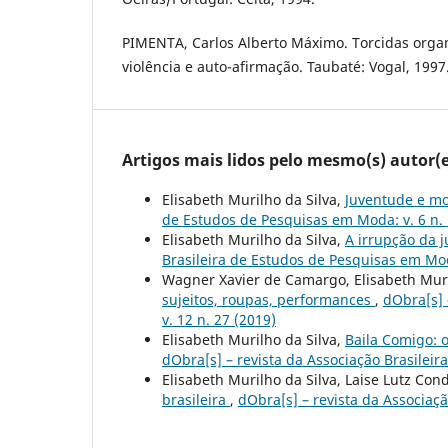
PIMENTA, Carlos Alberto Máximo. Torcidas organ
violência e auto-afirmação. Taubaté: Vogal, 1997
Artigos mais lidos pelo mesmo(s) autor(e
Elisabeth Murilho da Silva,
Juventude e m
de Estudos de Pesquisas em Moda: v. 6 n. 
Elisabeth Murilho da Silva,
A irrupção da 
Brasileira de Estudos de Pesquisas em Moda
Wagner Xavier de Camargo, Elisabeth Muri
sujeitos, roupas, performances
,
dObra[s] 
v. 12 n. 27 (2019)
Elisabeth Murilho da Silva,
Baila Comigo: o
dObra[s] – revista da Associação Brasileir
Elisabeth Murilho da Silva, Laise Lutz Con
brasileira
,
dObra[s] – revista da Associaç