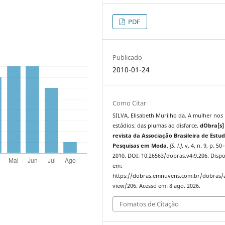
PDF
Publicado
2010-01-24
Como Citar
SILVA, Elisabeth Murilho da. A mulher nos
estádios: das plumas ao disfarce.
dObra[s]
revista da Associação Brasileira de Estu
Pesquisas em Moda
,
[S. l.]
, v. 4, n. 9, p. 50
2010. DOI: 10.26563/dobras.v4i9.206. Dispo
em:
https://dobras.emnuvens.com.br/dobras/a
view/206. Acesso em: 8 ago. 2026.
Fomatos de Citação