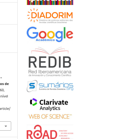
 –
dos de
–60,
nível
rticle/