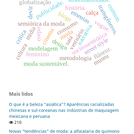
publicidade.
globalização
comum.
transgêneros.
história.
devir
ementas
calça
blogs
vogue.
consumo
semiótica da moda
narrativa.
mídia
corpo
cinema
vestuário
moda
crítica
sociossemiótica
saia
street style
design
cultura
flâneur.
modelagem
feminino
museu
metodologia
moda sustentável.
Mais lidos
O que é a beleza “asiática”? Aparências racializadas
chinesas e sul-coreanas nas indústrias de maquiagem
mexicana e peruana
210
Novas "tendências" de moda: a alfaiataria de quimono