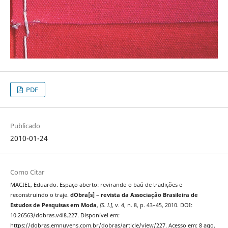
PDF
Publicado
2010-01-24
Como Citar
MACIEL, Eduardo. Espaço aberto: revirando o baú de tradições e
reconstruindo o traje.
dObra[s] – revista da Associação Brasileira de
Estudos de Pesquisas em Moda
,
[S. l.]
, v. 4, n. 8, p. 43–45, 2010. DOI:
10.26563/dobras.v4i8.227. Disponível em:
https://dobras.emnuvens.com.br/dobras/article/view/227. Acesso em: 8 ago.