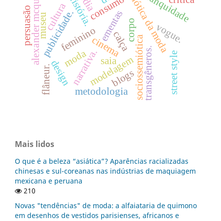
semiótica da moda
alexander mcqueen
mídia
branquidade
história.
consumo
cultura
persuasão
publicidade.
ementas
museu
corpo
vogue.
feminino
calça
sociossemiótica
cinema
transgêneros.
narrativa.
moda
street style
modelagem
saia
design
flâneur.
blogs
metodologia
Mais lidos
O que é a beleza “asiática”? Aparências racializadas
chinesas e sul-coreanas nas indústrias de maquiagem
mexicana e peruana
210
Novas "tendências" de moda: a alfaiataria de quimono
em desenhos de vestidos parisienses, africanos e