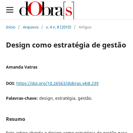
Início
/
Arquivos
/
v. 4 n. 8 (2010)
/
Artigos
Design como estratégia de gestão
Amanda Vatras
DOI:
https://doi.org/10.26563/dobras.v4i8.239
Palavras-chave:
design, estratégia, gestão.
Resumo
Este artigo aborda o design como estratégia de gestão para