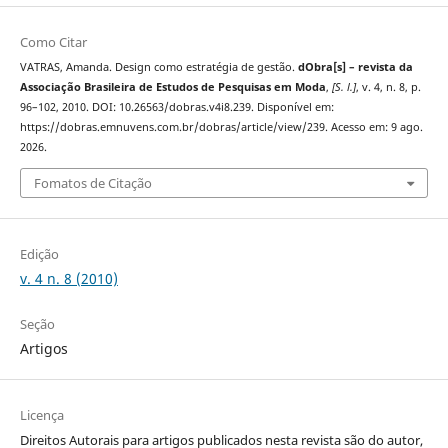
Como Citar
VATRAS, Amanda. Design como estratégia de gestão.
dObra[s] – revista da
Associação Brasileira de Estudos de Pesquisas em Moda
,
[S. l.]
, v. 4, n. 8, p.
96–102, 2010. DOI: 10.26563/dobras.v4i8.239. Disponível em:
https://dobras.emnuvens.com.br/dobras/article/view/239. Acesso em: 9 ago.
2026.
Fomatos de Citação
Edição
v. 4 n. 8 (2010)
Seção
Artigos
Licença
Direitos Autorais para artigos publicados nesta revista são do autor,