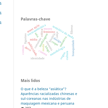
s
s
Palavras-chave
s
sociossemiótica
street style
semiótica da moda
flâneur.
museu
crítica
feminino
calça
saia
história.
modelagem
figurino
narrativa.
design
consumo
mídia
branquidade
corpo
ementas
publicidade.
moda
comum.
blogs
metodologia
devir
cinema
vogue.
cultura
identidade
Mais lidos
O que é a beleza “asiática”?
Aparências racializadas chinesas e
sul-coreanas nas indústrias de
maquiagem mexicana e peruana