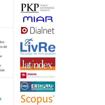
ados
os de
m
de
m
iais
s