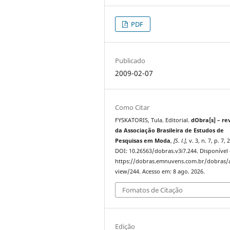
PDF
Publicado
2009-02-07
Como Citar
FYSKATORIS, Tula. Editorial.
dObra[s] – re
da Associação Brasileira de Estudos de
Pesquisas em Moda
,
[S. l.]
, v. 3, n. 7, p. 7, 
DOI: 10.26563/dobras.v3i7.244. Disponível
https://dobras.emnuvens.com.br/dobras/a
view/244. Acesso em: 8 ago. 2026.
Fomatos de Citação
Edição