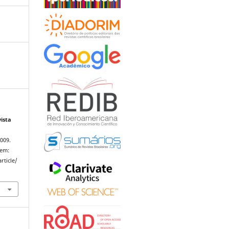
vista
2009.
 em:
rticle/