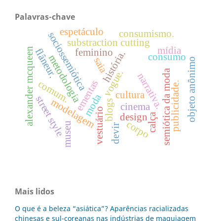
Palavras-chave
espetáculo
consumismo.
sociossemiótica
substraction cutting
mídia
alexander mcqueen
feminino
flâneur.
história.
consumo
metodologia
saia
objeto anônimo
semiótica da moda
vogue.
narrativa.
ementas
comum.
publicidade.
cultura
moda
street style
modelagem
blogs
cinema
vestuário
design
calça
corpo
museu
devir
Mais lidos
O que é a beleza “asiática”? Aparências racializadas
chinesas e sul-coreanas nas indústrias de maquiagem