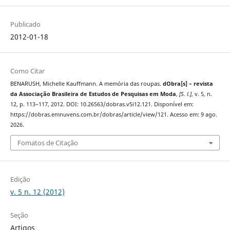
Publicado
2012-01-18
Como Citar
BENARUSH, Michelle Kauffmann. A memória das roupas.
dObra[s] – revista
da Associação Brasileira de Estudos de Pesquisas em Moda
,
[S. l.]
, v. 5, n.
12, p. 113–117, 2012. DOI: 10.26563/dobras.v5i12.121. Disponível em:
https://dobras.emnuvens.com.br/dobras/article/view/121. Acesso em: 9 ago.
2026.
Fomatos de Citação
Edição
v. 5 n. 12 (2012)
Seção
Artigos