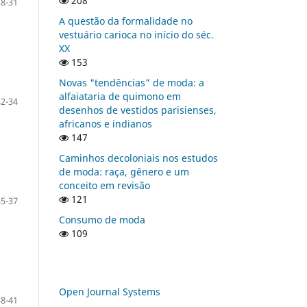
208
28-31
A questão da formalidade no
vestuário carioca no início do séc.
XX
153
Novas "tendências" de moda: a
alfaiataria de quimono em
32-34
desenhos de vestidos parisienses,
africanos e indianos
147
Caminhos decoloniais nos estudos
de moda: raça, gênero e um
conceito em revisão
121
35-37
Consumo de moda
109
Open Journal Systems
38-41