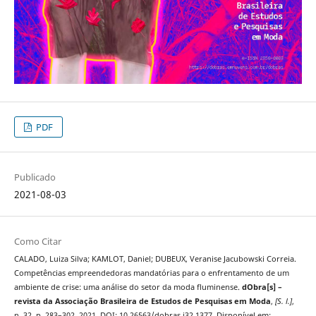
PDF
Publicado
2021-08-03
Como Citar
CALADO, Luiza Silva; KAMLOT, Daniel; DUBEUX, Veranise Jacubowski Correia.
Competências empreendedoras mandatórias para o enfrentamento de um
ambiente de crise: uma análise do setor da moda fluminense.
dObra[s] –
revista da Associação Brasileira de Estudos de Pesquisas em Moda
,
[S. l.]
,
n. 32, p. 283–302, 2021. DOI: 10.26563/dobras.i32.1377. Disponível em: