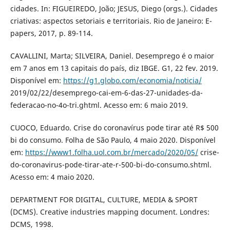
cidades. In: FIGUEIREDO, João; JESUS, Diego (orgs.). Cidades
criativas: aspectos setoriais e territoriais. Rio de Janeiro: E-
papers, 2017, p. 89-114.
CAVALLINI, Marta; SILVEIRA, Daniel. Desemprego é o maior
em 7 anos em 13 capitais do país, diz IBGE. G1, 22 fev. 2019.
Disponível em:
https://g1.globo.com/economia/noticia/
2019/02/22/desemprego-cai-em-6-das-27-unidades-da-
federacao-no-4o-tri.ghtml. Acesso em: 6 maio 2019.
CUOCO, Eduardo. Crise do coronavírus pode tirar até R$ 500
bi do consumo. Folha de São Paulo, 4 maio 2020. Disponível
em:
https://www1.folha.uol.com.br/mercado/2020/05/
crise-
do-coronavirus-pode-tirar-ate-r-500-bi-do-consumo.shtml.
Acesso em: 4 maio 2020.
DEPARTMENT FOR DIGITAL, CULTURE, MEDIA & SPORT
(DCMS). Creative industries mapping document. Londres:
DCMS, 1998.