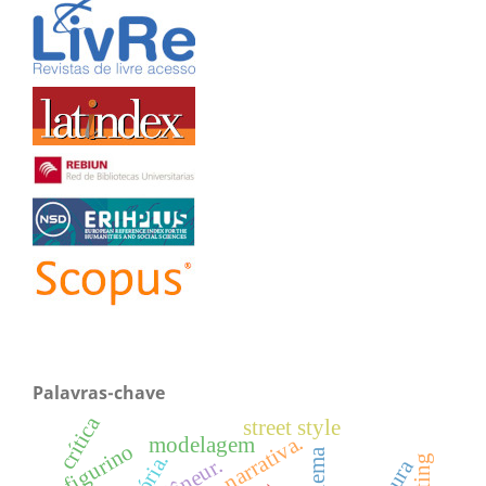
Palavras-chave
crítica
street style
narrativa.
modelagem
figurino
cinema
flâneur.