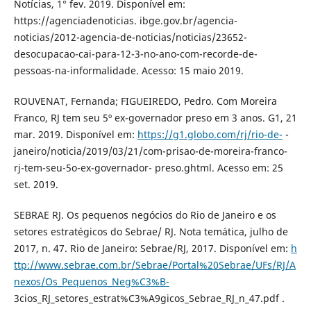
Notícias, 1° fev. 2019. Disponível em:
https://agenciadenoticias. ibge.gov.br/agencia-
noticias/2012-agencia-de-noticias/noticias/23652-
desocupacao-cai-para-12-3-no-ano-com-recorde-de-
pessoas-na-informalidade. Acesso: 15 maio 2019.
ROUVENAT, Fernanda; FIGUEIREDO, Pedro. Com Moreira
Franco, RJ tem seu 5º ex-governador preso em 3 anos. G1, 21
mar. 2019. Disponível em:
https://g1.globo.com/rj/rio-de-
-
janeiro/noticia/2019/03/21/com-prisao-de-moreira-franco-
rj-tem-seu-5o-ex-governador- preso.ghtml. Acesso em: 25
set. 2019.
SEBRAE RJ. Os pequenos negócios do Rio de Janeiro e os
setores estratégicos do Sebrae/ RJ. Nota temática, julho de
2017, n. 47. Rio de Janeiro: Sebrae/RJ, 2017. Disponível em:
h
ttp://www.sebrae.com.br/Sebrae/Portal%20Sebrae/UFs/RJ/A
nexos/Os_Pequenos_Neg%C3%B-
3cios_RJ_setores_estrat%C3%A9gicos_Sebrae_RJ_n_47.pdf .