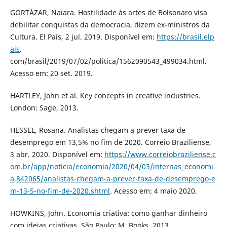
GORTÁZAR, Naiara. Hostilidade às artes de Bolsonaro visa
debilitar conquistas da democracia, dizem ex-ministros da
Cultura. El País, 2 jul. 2019. Disponível em:
https://brasil.elp
ais
.
com/brasil/2019/07/02/politica/1562090543_499034.html.
Acesso em: 20 set. 2019.
HARTLEY, John et al. Key concepts in creative industries.
London: Sage, 2013.
HESSEL, Rosana. Analistas chegam a prever taxa de
desemprego em 13,5% no fim de 2020. Correio Braziliense,
3 abr. 2020. Disponível em:
https://www.correiobraziliense.c
om.br/app/noticia/economia/2020/04/03/internas_economi
a,842065/analistas-chegam-a-prever-taxa-de-desemprego-e
m-13-5-no-fim-de-2020.shtml
. Acesso em: 4 maio 2020.
HOWKINS, John. Economia criativa: como ganhar dinheiro
com ideias criativas. São Paulo: M. Books, 2013.