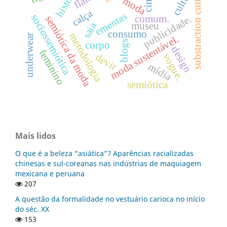
história.
substraction cutting
cultura
moda
calça
ementas
sociossemiótica
comum.
semiótica da moda
publicidade.
saia
museu
consumo
metodologia
underwear
moda sustentável.
blogs
corpo
design
feminino
vogue.
devir
mídia
semiótica
Mais lidos
O que é a beleza “asiática”? Aparências racializadas
chinesas e sul-coreanas nas indústrias de maquiagem
mexicana e peruana
207
A questão da formalidade no vestuário carioca no início
do séc. XX
153