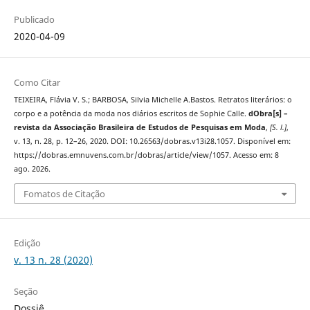
Publicado
2020-04-09
Como Citar
TEIXEIRA, Flávia V. S.; BARBOSA, Silvia Michelle A.Bastos. Retratos literários: o
corpo e a potência da moda nos diários escritos de Sophie Calle.
dObra[s] –
revista da Associação Brasileira de Estudos de Pesquisas em Moda
,
[S. l.]
,
v. 13, n. 28, p. 12–26, 2020. DOI: 10.26563/dobras.v13i28.1057. Disponível em:
https://dobras.emnuvens.com.br/dobras/article/view/1057. Acesso em: 8
ago. 2026.
Fomatos de Citação
Edição
v. 13 n. 28 (2020)
Seção
Dossiê