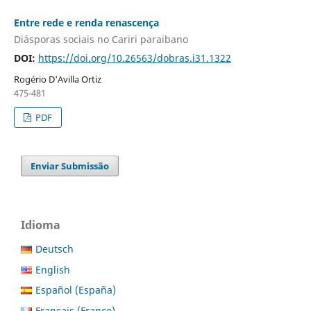
Entre rede e renda renascença
Diásporas sociais no Cariri paraibano
DOI:
https://doi.org/10.26563/dobras.i31.1322
Rogério D'Avilla Ortiz
475-481
PDF
Enviar Submissão
Idioma
Deutsch
English
Español (España)
Français (France)