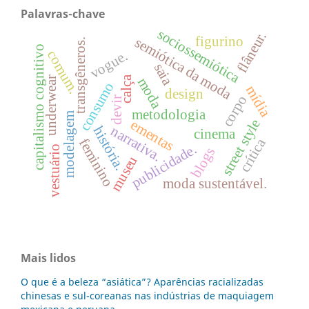
Palavras-chave
sociossemiótica
flâneur.
figurino
semiótica da moda
transgêneros.
capitalismo cognitivo
comum.
vogue.
saia
calça
underwear
moda
consumo
mídia
design
corpo
devir
metodologia
modelagem
street style
ementas
narrativa.
história.
cinema
crítica
feminino
publicidade.
vestuário
blogs
museu
moda sustentável.
Mais lidos
O que é a beleza “asiática”? Aparências racializadas
chinesas e sul-coreanas nas indústrias de maquiagem