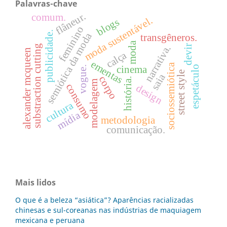
Palavras-chave
flâneur.
comum.
moda sustentável.
blogs
feminino
publicidade.
semiótica da moda
transgêneros.
moda
devir
substraction cutting
narrativa.
alexander mcqueen
calça
ementas
sociossemiótica
espetáculo
cinema
vogue.
street style
saia
corpo
história.
modelagem
consumo
design
cultura
mídia
metodologia
comunicação.
Mais lidos
O que é a beleza “asiática”? Aparências racializadas
chinesas e sul-coreanas nas indústrias de maquiagem
mexicana e peruana