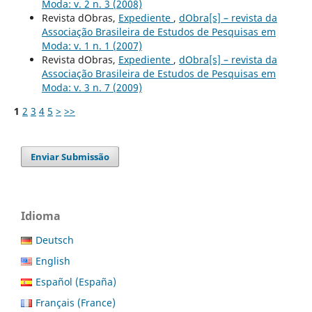
Moda: v. 2 n. 3 (2008)
Revista dObras,
Expediente
,
dObra[s] – revista da
Associação Brasileira de Estudos de Pesquisas em
Moda: v. 1 n. 1 (2007)
Revista dObras,
Expediente
,
dObra[s] – revista da
Associação Brasileira de Estudos de Pesquisas em
Moda: v. 3 n. 7 (2009)
1
2
3
4
5
>
>>
Enviar Submissão
Idioma
Deutsch
English
Español (España)
Français (France)