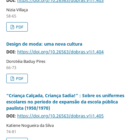
DOI:
https://doi.org/10.26563/dobras.v1i1.403
Nizia Villaça
58-65
PDF
Design de moda: uma nova cultura
DOI:
https://doi.org/10.26563/dobras.v1i1.404
Dorotéia Baduy Pires
66-73
PDF
“Criança Calçada, Criança Sadia!” : Sobre os uniformes
escolares no período de expansão da escola pública
paulista (1950/1970)
DOI:
https://doi.org/10.26563/dobras.v1i1.405
Katiene Nogueira da Silva
74-81