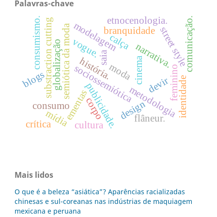
Palavras-chave
etnocenologia.
consumismo.
comunicação.
substraction cutting
modelagem
semiótica da moda
street style
branquidade
calça
vogue.
globalização
narrativa.
saia
cinema
história.
moda
sociossemiótica
feminino
blogs
devir
identidade
publicidade.
metodologia
ementas
corpo
design
consumo
mídia
flâneur.
crítica
cultura
Mais lidos
O que é a beleza “asiática”? Aparências racializadas
chinesas e sul-coreanas nas indústrias de maquiagem
mexicana e peruana