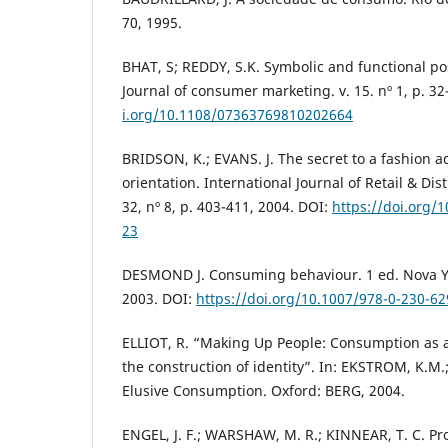
70, 1995.
BHAT, S; REDDY, S.K. Symbolic and functional po
Journal of consumer marketing. v. 15. nº 1, p. 3
i.org/10.1108/07363769810202664
BRIDSON, K.; EVANS. J. The secret to a fashion 
orientation. International Journal of Retail & Di
32, nº 8, p. 403-411, 2004. DOI:
https://doi.org
23
DESMOND J. Consuming behaviour. 1 ed. Nova Yo
2003. DOI:
https://doi.org/10.1007/978-0-230-62
ELLIOT, R. “Making Up People: Consumption as a
the construction of identity”. In: EKSTROM, K.M
Elusive Consumption. Oxford: BERG, 2004.
ENGEL, J. F.; WARSHAW, M. R.; KINNEAR, T. C. Pr