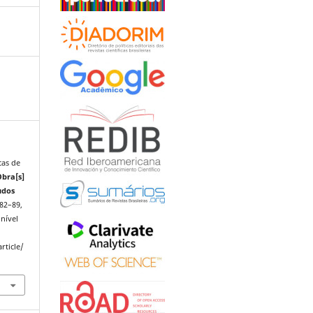
as de
bra[s]
udos
. 82–89,
nível
rticle/