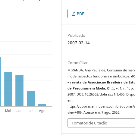
PDF
Publicado
2007-02-14
Como Citar
MIRANDA, Ana Paula de. Consumo de marc
moda: aspectos funcionais e simbólicos.
dO
– revista da Associação Brasileira de Est
de Pesquisas em Moda
,
[S. l.]
, v. 1, n. 1, p
2007. DOI: 10.26563/dobras.v1i1.406. Dispo
em:
https://dobras.emnuvens.com.br/dobras/a
view/406. Acesso em: 7 ago. 2026.
Fomatos de Citação