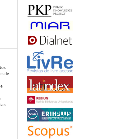
ados
os de
m
de
m
iais