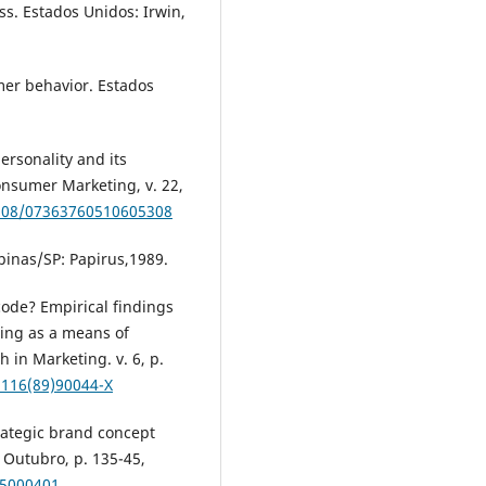
. Estados Unidos: Irwin,
mer behavior. Estados
rsonality and its
onsumer Marketing, v. 22,
1108/07363760510605308
inas/SP: Papirus,1989.
ode? Empirical findings
hing as a means of
 in Marketing. v. 6, p.
8116(89)90044-X
trategic brand concept
 Outubro, p. 135-45,
05000401