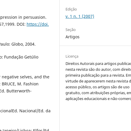
Edição
v. 1 n. 1 (2007)
expression in persuasion.
-57,1999. DOI:
https://doi.
Seção
Artigos
aulo: Globo, 2004.
Licença
o: Fundação Getúlio
Direitos Autorais para artigos public
nesta revista são do autor, com direit
primeira publicação para a revista. E
 negative selves, and the
virtude de aparecerem nesta revista 
.; BRUCE, M. Fashion
acesso público, os artigos são de uso
Ed. Butterworth-
gratuito, com atribuições próprias, e
aplicações educacionais e não-comerc
cionalEd. Nacional/Ed. da
Janeiro/Lisboa: Elfos/Ed.