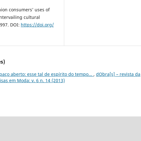
hion consumers’ uses of
tervailing cultural
1997. DOI:
https://doi.org/
s)
paço aberto: esse tal de espírito do tempo...
,
dObra[s] – revista da
isas em Moda: v. 6 n. 14 (2013)