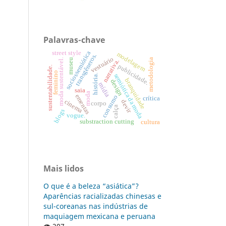
Palavras-chave
sociossemiótica
street style
modelagem
transgêneros.
vestuário
metodologia
museu
moda sustentável.
narrativa.
publicidade.
sustentabilidade.
feminino
semiótica da moda
história.
branquidade
design
mídia
saia
moda
ementas
consumo
crítica
cinema
devir
corpo
calça
blogs
vogue.
substraction cutting
cultura
Mais lidos
O que é a beleza “asiática”?
Aparências racializadas chinesas e
sul-coreanas nas indústrias de
maquiagem mexicana e peruana