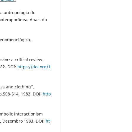
a antropologia do
Contemporânea. Anais do
 fenomenológica.
ior: a crítical review.
982. DOI:
https://doi.org/1
ss and clothing”.
 p.508-514, 1982. DOI:
http
symbolic interactionism
10, Dezembro 1983. DOI:
ht