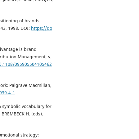
sitioning of brands.
2-43, 1998. DOI:
https://do
advantage is brand
stribution Management, v.
/10.1108/095905504105462
rk: Palgrave Macmillan,
939-4_1
 symbolic vocabulary for
.; BREMBECK H. (eds).
omotional strategy: