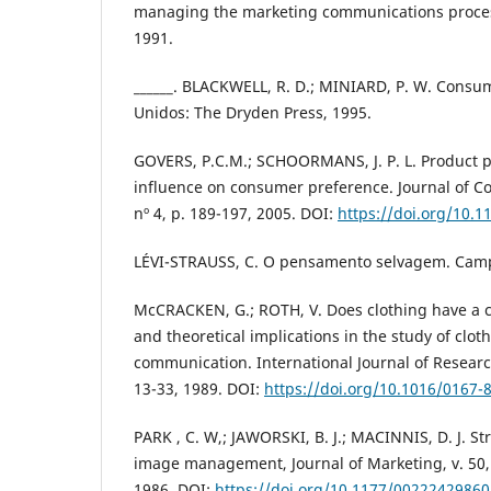
managing the marketing communications process
1991.
______. BLACKWELL, R. D.; MINIARD, P. W. Consu
Unidos: The Dryden Press, 1995.
GOVERS, P.C.M.; SCHOORMANS, J. P. L. Product pe
influence on consumer preference. Journal of C
nº 4, p. 189-197, 2005. DOI:
https://doi.org/10.
LÉVI-STRAUSS, C. O pensamento selvagem. Camp
McCRACKEN, G.; ROTH, V. Does clothing have a c
and theoretical implications in the study of clot
communication. International Journal of Research
13-33, 1989. DOI:
https://doi.org/10.1016/0167-
PARK , C. W,; JAWORSKI, B. J.; MACINNIS, D. J. S
image management, Journal of Marketing, v. 50,
1986. DOI:
https://doi.org/10.1177/0022242986