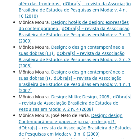
além das fronteiras
,
dObra[s] – revista da Associação
Brasileira de Estudos de Pesquisas em Moda: v. 4 n.
10 (2010)
Mônica Moura,
Design: hotéis de design: expressões
do contemporâneo
,
dObra[s] – revista da Associação
Brasileira de Estudos de Pesquisas em Moda: v. 3 n. 7
(2009)
Mônica Moura,
Design: o design contemporâneo e
suas dobras (III)
,
dObra[s] – revista da Associação
Brasileira de Estudos de Pesquisas em Moda: v. 2 n. 3
(2008)
Mônica Moura,
Design: o design contemporâneo e
suas dobras (I)
,
dObra[s] – revista da Associação
Brasileira de Estudos de Pesquisas em Moda: v. 1 n. 1
(2007)
Mônica Moura,
Design: Milão: Design, 2008
,
dObra[s]
– revista da Associação Brasileira de Estudos de
Pesquisas em Moda: v. 2 n. 4 (2008)
Mônica Moura, José Neto de Faria,
Design: design
Contemporâneo: e-paper, e-jornal, e-design?!
,
dObra[s] – revista da Associação Brasileira de Estudos
de Pesquisas em Moda: v. 3 n. 6 (2009)