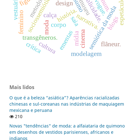
metodologia
consumo
comum.
publicidade.
sociossemiótica
vestuário
vogue.
espetáculo
museu
design
semiótica da moda
história.
feminino
calça
narrativa.
saia
blogs
moda
corpo
ementas
cinema
mídia
transgêneros.
cultura
crítica
flâneur.
modelagem
Mais lidos
O que é a beleza “asiática”? Aparências racializadas
chinesas e sul-coreanas nas indústrias de maquiagem
mexicana e peruana
210
Novas "tendências" de moda: a alfaiataria de quimono
em desenhos de vestidos parisienses, africanos e
indianos