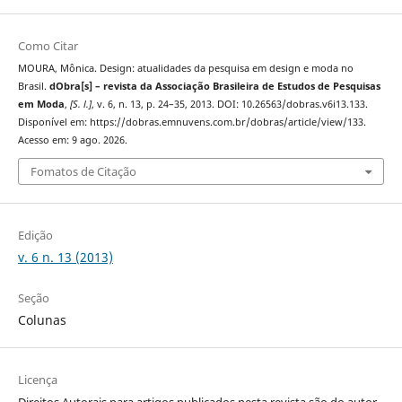
Como Citar
MOURA, Mônica. Design: atualidades da pesquisa em design e moda no
Brasil.
dObra[s] – revista da Associação Brasileira de Estudos de Pesquisas
em Moda
,
[S. l.]
, v. 6, n. 13, p. 24–35, 2013. DOI: 10.26563/dobras.v6i13.133.
Disponível em: https://dobras.emnuvens.com.br/dobras/article/view/133.
Acesso em: 9 ago. 2026.
Fomatos de Citação
Edição
v. 6 n. 13 (2013)
Seção
Colunas
Licença