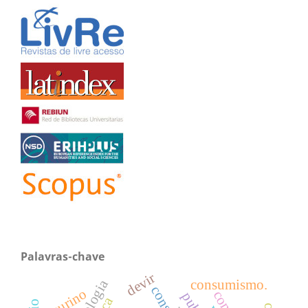
Palavras-chave
devir
consumismo.
figurino