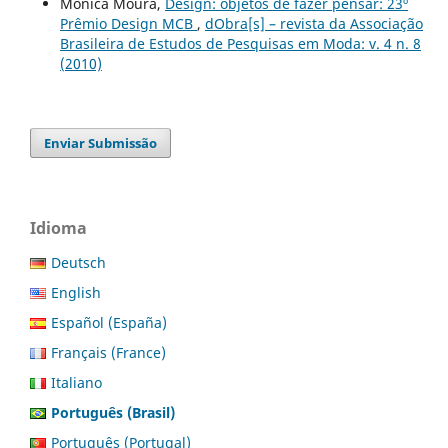
Mônica Moura,
Design: objetos de fazer pensar: 23º
Prêmio Design MCB
,
dObra[s] – revista da Associação
Brasileira de Estudos de Pesquisas em Moda: v. 4 n. 8
(2010)
Enviar Submissão
Idioma
Deutsch
English
Español (España)
Français (France)
Italiano
Português (Brasil)
Português (Portugal)