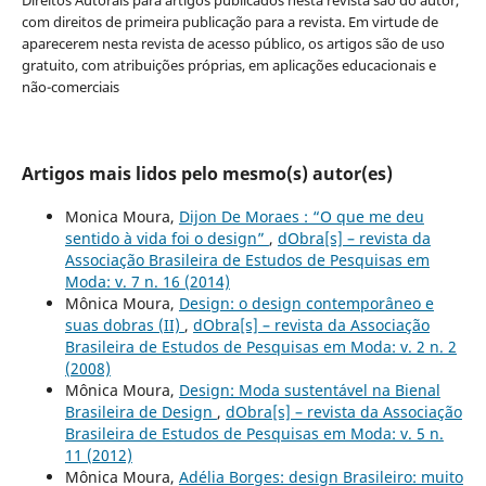
Direitos Autorais para artigos publicados nesta revista são do autor,
com direitos de primeira publicação para a revista. Em virtude de
aparecerem nesta revista de acesso público, os artigos são de uso
gratuito, com atribuições próprias, em aplicações educacionais e
não-comerciais
Artigos mais lidos pelo mesmo(s) autor(es)
Monica Moura,
Dijon De Moraes : “O que me deu
sentido à vida foi o design”
,
dObra[s] – revista da
Associação Brasileira de Estudos de Pesquisas em
Moda: v. 7 n. 16 (2014)
Mônica Moura,
Design: o design contemporâneo e
suas dobras (II)
,
dObra[s] – revista da Associação
Brasileira de Estudos de Pesquisas em Moda: v. 2 n. 2
(2008)
Mônica Moura,
Design: Moda sustentável na Bienal
Brasileira de Design
,
dObra[s] – revista da Associação
Brasileira de Estudos de Pesquisas em Moda: v. 5 n.
11 (2012)
Mônica Moura,
Adélia Borges: design Brasileiro: muito