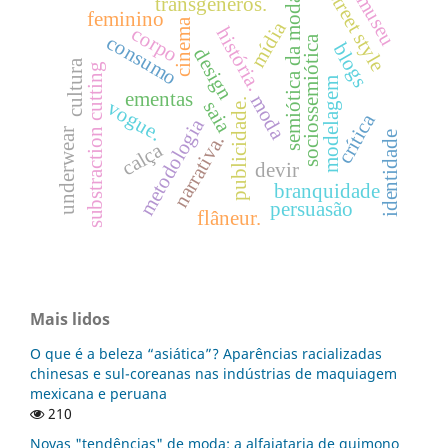
street style
museu
transgêneros.
semiótica da moda
feminino
cinema
mídia
corpo
história.
consumo
sociossemiótica
blogs
design
cultura
substraction cutting
modelagem
ementas
moda
publicidade.
vogue.
saia
crítica
metodologia
underwear
identidade
narrativa.
calça
devir
branquidade
persuasão
flâneur.
Mais lidos
O que é a beleza “asiática”? Aparências racializadas
chinesas e sul-coreanas nas indústrias de maquiagem
mexicana e peruana
210
Novas "tendências" de moda: a alfaiataria de quimono