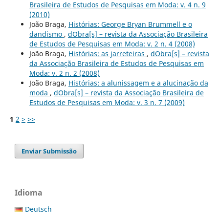
Brasileira de Estudos de Pesquisas em Moda: v. 4 n. 9
(2010)
João Braga,
Histórias: George Bryan Brummell e o
dandismo
,
dObra[s] – revista da Associação Brasileira
de Estudos de Pesquisas em Moda: v. 2 n. 4 (2008)
João Braga,
Histórias: as jarreteiras
,
dObra[s] – revista
da Associação Brasileira de Estudos de Pesquisas em
Moda: v. 2 n. 2 (2008)
João Braga,
Histórias: a alunissagem e a alucinação da
moda
,
dObra[s] – revista da Associação Brasileira de
Estudos de Pesquisas em Moda: v. 3 n. 7 (2009)
1
2
>
>>
Enviar Submissão
Idioma
Deutsch