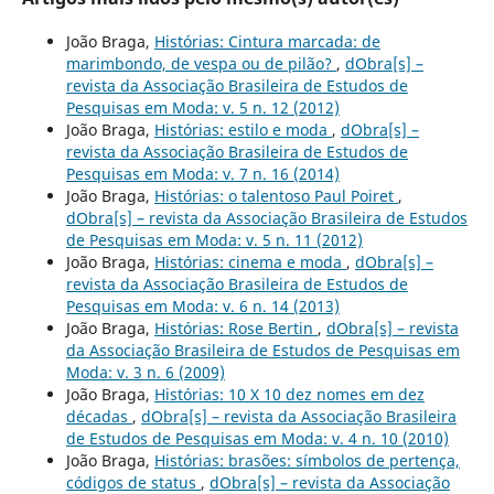
João Braga,
Histórias: Cintura marcada: de
marimbondo, de vespa ou de pilão?
,
dObra[s] –
revista da Associação Brasileira de Estudos de
Pesquisas em Moda: v. 5 n. 12 (2012)
João Braga,
Histórias: estilo e moda
,
dObra[s] –
revista da Associação Brasileira de Estudos de
Pesquisas em Moda: v. 7 n. 16 (2014)
João Braga,
Histórias: o talentoso Paul Poiret
,
dObra[s] – revista da Associação Brasileira de Estudos
de Pesquisas em Moda: v. 5 n. 11 (2012)
João Braga,
Histórias: cinema e moda
,
dObra[s] –
revista da Associação Brasileira de Estudos de
Pesquisas em Moda: v. 6 n. 14 (2013)
João Braga,
Histórias: Rose Bertin
,
dObra[s] – revista
da Associação Brasileira de Estudos de Pesquisas em
Moda: v. 3 n. 6 (2009)
João Braga,
Histórias: 10 X 10 dez nomes em dez
décadas
,
dObra[s] – revista da Associação Brasileira
de Estudos de Pesquisas em Moda: v. 4 n. 10 (2010)
João Braga,
Histórias: brasões: símbolos de pertença,
códigos de status
,
dObra[s] – revista da Associação