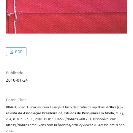
PDF
Publicado
2010-01-24
Como Citar
BRAGA, João. Histórias: casa Lesage O luxo da grafia de agulhas.
dObra[s] –
revista da Associação Brasileira de Estudos de Pesquisas em Moda
,
[S. l.]
,
v. 4, n. 8, p. 57–59, 2010. DOI: 10.26563/dobras.v4i8.231. Disponível em:
https://dobras.emnuvens.com.br/dobras/article/view/231. Acesso em: 9 ago.
2026.