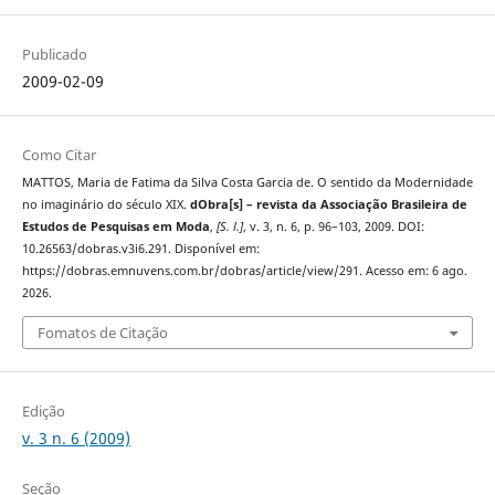
Publicado
2009-02-09
Como Citar
MATTOS, Maria de Fatima da Silva Costa Garcia de. O sentido da Modernidade
no imaginário do século XIX.
dObra[s] – revista da Associação Brasileira de
Estudos de Pesquisas em Moda
,
[S. l.]
, v. 3, n. 6, p. 96–103, 2009. DOI:
10.26563/dobras.v3i6.291. Disponível em:
https://dobras.emnuvens.com.br/dobras/article/view/291. Acesso em: 6 ago.
2026.
Fomatos de Citação
Edição
v. 3 n. 6 (2009)
Seção