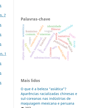
s
n. 7
Palavras-chave
s
branquidade
semiótica
semiótica da moda
identidade
flâneur.
vogue.
feminino
sociossemiótica
s
blogs
comum.
ementas
moda
narrativa.
história.
moda sustentável.
corpo
consumo
design
publicidade.
objeto anônimo
devir
s
figurino
mídia
saia
modelagem
cinema
calça
cultura
n. 1
substraction cutting
s
s
Mais lidos
s
O que é a beleza “asiática”?
Aparências racializadas chinesas e
sul-coreanas nas indústrias de
maquiagem mexicana e peruana