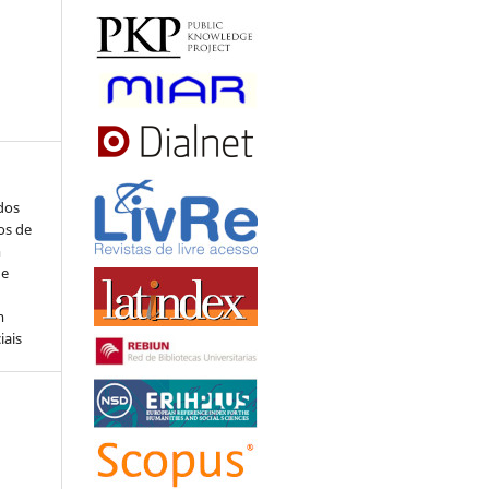
ados
os de
m
de
m
iais