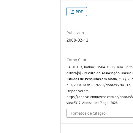
PDF
Publicado
2008-02-12
Como Citar
CASTILHO, Kathia; FYSKATORIS, Tula. Editor
dObra[s] – revista da Associação Brasilei
Estudos de Pesquisas em Moda
,
[S. l.]
, v. 
p. 7, 2008. DOI: 10.26563/dobras.v2i4.317.
Disponível em:
https://dobras.emnuvens.com.br/dobras/a
view/317. Acesso em: 7 ago. 2026.
Fomatos de Citação