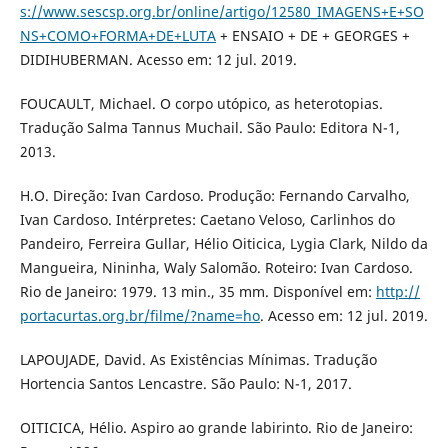
s://www.sescsp.org.br/online/artigo/12580_IMAGENS+E+SO
NS+COMO+FORMA+DE+LUTA
+ ENSAIO + DE + GEORGES +
DIDIHUBERMAN. Acesso em: 12 jul. 2019.
FOUCAULT, Michael. O corpo utópico, as heterotopias.
Tradução Salma Tannus Muchail. São Paulo: Editora N-1,
2013.
H.O. Direção: Ivan Cardoso. Produção: Fernando Carvalho,
Ivan Cardoso. Intérpretes: Caetano Veloso, Carlinhos do
Pandeiro, Ferreira Gullar, Hélio Oiticica, Lygia Clark, Nildo da
Mangueira, Nininha, Waly Salomão. Roteiro: Ivan Cardoso.
Rio de Janeiro: 1979. 13 min., 35 mm. Disponível em:
http://
portacurtas.org.br/filme/?name=ho
. Acesso em: 12 jul. 2019.
LAPOUJADE, David. As Existências Mínimas. Tradução
Hortencia Santos Lencastre. São Paulo: N-1, 2017.
OITICICA, Hélio. Aspiro ao grande labirinto. Rio de Janeiro: