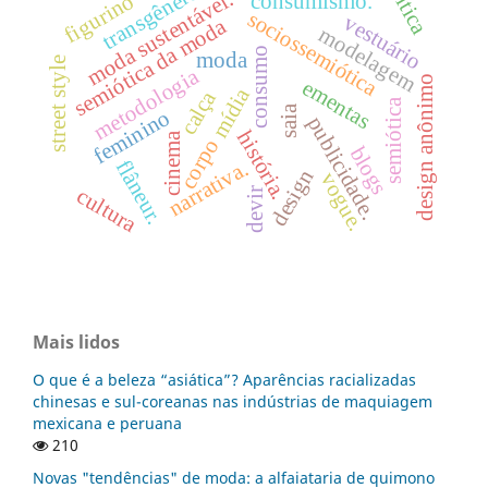
transgêneros.
crítica
moda sustentável.
figurino
consumismo.
sociossemiótica
vestuário
semiótica da moda
modelagem
consumo
moda
street style
metodologia
design anônimo
ementas
mídia
calça
semiótica
saia
feminino
publicidade.
história.
cinema
corpo
blogs
flâneur.
narrativa.
design
vogue.
cultura
devir
Mais lidos
O que é a beleza “asiática”? Aparências racializadas
chinesas e sul-coreanas nas indústrias de maquiagem
mexicana e peruana
210
Novas "tendências" de moda: a alfaiataria de quimono