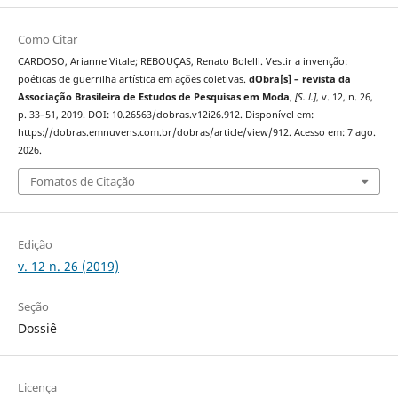
Como Citar
CARDOSO, Arianne Vitale; REBOUÇAS, Renato Bolelli. Vestir a invenção:
poéticas de guerrilha artística em ações coletivas.
dObra[s] – revista da
Associação Brasileira de Estudos de Pesquisas em Moda
,
[S. l.]
, v. 12, n. 26,
p. 33–51, 2019. DOI: 10.26563/dobras.v12i26.912. Disponível em:
https://dobras.emnuvens.com.br/dobras/article/view/912. Acesso em: 7 ago.
2026.
Fomatos de Citação
Edição
v. 12 n. 26 (2019)
Seção
Dossiê
Licença