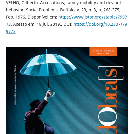
VELHO, Gilberto. Accusations, family mobility and deviant
behavior. Social Problems, Buffalo, v. 23, n. 3, p. 268-275,
Feb. 1976. Disponível em:
https://www.jstor.org/stable/7997
73
. Acesso em: 18 jul. 2019.. DOI:
https://doi.org/10.2307/79
9773