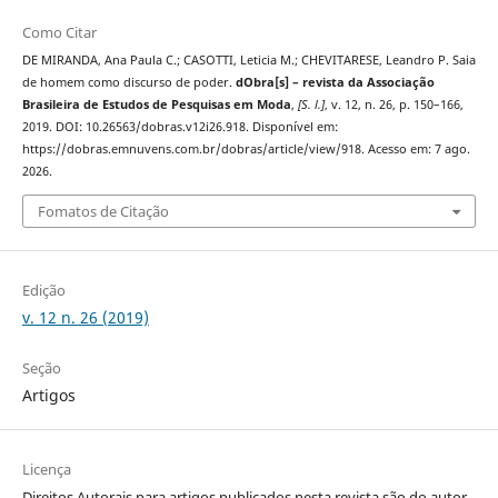
Como Citar
DE MIRANDA, Ana Paula C.; CASOTTI, Leticia M.; CHEVITARESE, Leandro P. Saia
de homem como discurso de poder.
dObra[s] – revista da Associação
Brasileira de Estudos de Pesquisas em Moda
,
[S. l.]
, v. 12, n. 26, p. 150–166,
2019. DOI: 10.26563/dobras.v12i26.918. Disponível em:
https://dobras.emnuvens.com.br/dobras/article/view/918. Acesso em: 7 ago.
2026.
Fomatos de Citação
Edição
v. 12 n. 26 (2019)
Seção
Artigos
Licença
Direitos Autorais para artigos publicados nesta revista são do autor,