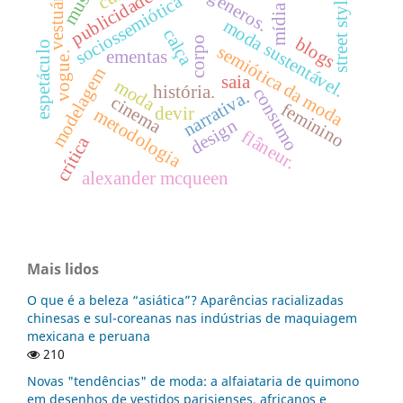
transgêneros.
museu
vestuário
publicidade.
sociossemiótica
street style
mídia
moda sustentável.
calça
blogs
corpo
espetáculo
semiótica da moda
ementas
vogue.
modelagem
saia
moda
história.
consumo
narrativa.
cinema
feminino
devir
metodologia
design
flâneur.
crítica
alexander mcqueen
Mais lidos
O que é a beleza “asiática”? Aparências racializadas
chinesas e sul-coreanas nas indústrias de maquiagem
mexicana e peruana
210
Novas "tendências" de moda: a alfaiataria de quimono
em desenhos de vestidos parisienses, africanos e