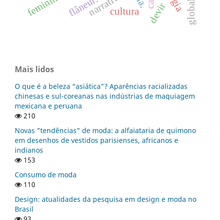
narrativa.
feminino
flâneur.
devir
cultura
Mais lidos
O que é a beleza “asiática”? Aparências racializadas
chinesas e sul-coreanas nas indústrias de maquiagem
mexicana e peruana
210
Novas "tendências" de moda: a alfaiataria de quimono
em desenhos de vestidos parisienses, africanos e
indianos
153
Consumo de moda
110
Design: atualidades da pesquisa em design e moda no
Brasil
93