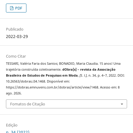
PDF
Publicado
2022-03-29
Como Citar
TESSARI, Valéria Faria dos Santos; BONADIO, Maria Claudia. 15 anos! Uma
trajetória construída coletivamente.
dObra[s] – revista da Associação
Brasileira de Estudos de Pesquisas em Moda
,
[S. l.]
, n. 34, p. 4–7, 2022. DOI:
10.26563/dobras.i34.1468. Disponível em:
https://dobras.emnuvens.com.br/dobras/article/view/1468. Acesso em: 8
ago. 2026.
Fomatos de Citação
Edição
n. 34 (2022)