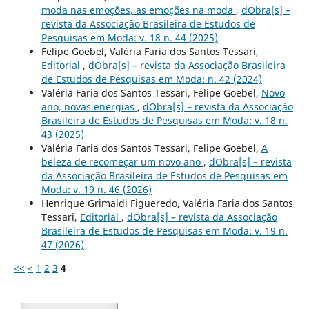
moda nas emoções, as emoções na moda
,
dObra[s] –
revista da Associação Brasileira de Estudos de
Pesquisas em Moda: v. 18 n. 44 (2025)
Felipe Goebel, Valéria Faria dos Santos Tessari,
Editorial
,
dObra[s] – revista da Associação Brasileira
de Estudos de Pesquisas em Moda: n. 42 (2024)
Valéria Faria dos Santos Tessari, Felipe Goebel,
Novo
ano, novas energias
,
dObra[s] – revista da Associação
Brasileira de Estudos de Pesquisas em Moda: v. 18 n.
43 (2025)
Valéria Faria dos Santos Tessari, Felipe Goebel,
A
beleza de recomeçar um novo ano
,
dObra[s] – revista
da Associação Brasileira de Estudos de Pesquisas em
Moda: v. 19 n. 46 (2026)
Henrique Grimaldi Figueredo, Valéria Faria dos Santos
Tessari,
Editorial
,
dObra[s] – revista da Associação
Brasileira de Estudos de Pesquisas em Moda: v. 19 n.
47 (2026)
<<
<
1
2
3
4