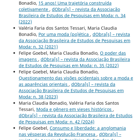
Bonadio,
15 anos! Uma trajetória construída
coletivamente
,
dObra[s] – revista da Associação
Brasileira de Estudos de Pesquisas em Moda: n. 34
(2022)
Valéria Faria dos Santos Tessari, Maria Claudia
Bonadio,
Por uma moda (po)ética
,
dObra[s] – revista
da Associação Brasileira de Estudos de Pesquisas em
Moda: n. 32 (2021)
Felipe Goebel, Maria Claudia Bonadio,
O poder das
imagens
,
dObra[s] – revista da Associação Brasileira
de Estudos de Pesquisas em Moda: n. 35 (2022)
Felipe Goebel, Maria Claudia Bonadio,
Questionamento das visões ocidentais sobre a moda e
as aparências orientais
,
dObra[s] – revista da
Associação Brasileira de Estudos de Pesquisas em
Moda: n. 38 (2023)
Maria Claudia Bonadio, Valéria Faria dos Santos
Tessari,
Moda e gênero em vieses históricos
,
dObra[s] – revista da Associação Brasileira de Estudos
de Pesquisas em Moda: n. 42 (2024)
Felipe Goebel,
Consumo e liberdade: a anglomania
nas vésperas da Revolução Francesa
,
dObra[s] –