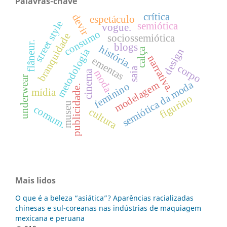
Palavras-chave
crítica
devir
espetáculo
street style
semiótica
vogue.
consumo
branquidade
sociossemiótica
flâneur.
blogs
história.
calça
design
metodologia
narrativa.
ementas
corpo
saia
moda
cinema
underwear
semiótica da moda
modelagem
feminino
publicidade.
mídia
figurino
museu
comum.
cultura
Mais lidos
O que é a beleza “asiática”? Aparências racializadas
chinesas e sul-coreanas nas indústrias de maquiagem
mexicana e peruana