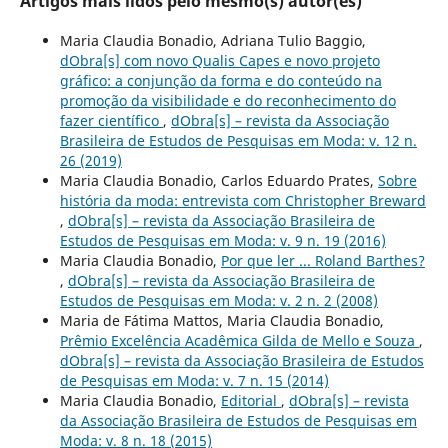
Artigos mais lidos pelo mesmo(s) autor(es)
Maria Claudia Bonadio, Adriana Tulio Baggio,
dObra[s] com novo Qualis Capes e novo projeto
gráfico: a conjunção da forma e do conteúdo na
promoção da visibilidade e do reconhecimento do
fazer científico
,
dObra[s] – revista da Associação
Brasileira de Estudos de Pesquisas em Moda: v. 12 n.
26 (2019)
Maria Claudia Bonadio, Carlos Eduardo Prates,
Sobre
história da moda: entrevista com Christopher Breward
,
dObra[s] – revista da Associação Brasileira de
Estudos de Pesquisas em Moda: v. 9 n. 19 (2016)
Maria Claudia Bonadio,
Por que ler ... Roland Barthes?
,
dObra[s] – revista da Associação Brasileira de
Estudos de Pesquisas em Moda: v. 2 n. 2 (2008)
Maria de Fátima Mattos, Maria Claudia Bonadio,
Prêmio Excelência Acadêmica Gilda de Mello e Souza
,
dObra[s] – revista da Associação Brasileira de Estudos
de Pesquisas em Moda: v. 7 n. 15 (2014)
Maria Claudia Bonadio,
Editorial
,
dObra[s] – revista
da Associação Brasileira de Estudos de Pesquisas em
Moda: v. 8 n. 18 (2015)