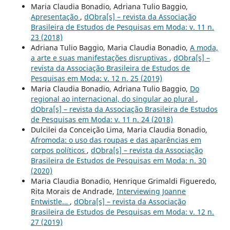
Maria Claudia Bonadio, Adriana Tulio Baggio,
Apresentação
,
dObra[s] – revista da Associação
Brasileira de Estudos de Pesquisas em Moda: v. 11 n.
23 (2018)
Adriana Tulio Baggio, Maria Claudia Bonadio,
A moda,
a arte e suas manifestações disruptivas
,
dObra[s] –
revista da Associação Brasileira de Estudos de
Pesquisas em Moda: v. 12 n. 25 (2019)
Maria Claudia Bonadio, Adriana Tulio Baggio,
Do
regional ao internacional, do singular ao plural
,
dObra[s] – revista da Associação Brasileira de Estudos
de Pesquisas em Moda: v. 11 n. 24 (2018)
Dulcilei da Conceição Lima, Maria Claudia Bonadio,
Afromoda: o uso das roupas e das aparências em
corpos políticos
,
dObra[s] – revista da Associação
Brasileira de Estudos de Pesquisas em Moda: n. 30
(2020)
Maria Claudia Bonadio, Henrique Grimaldi Figueredo,
Rita Morais de Andrade,
Interviewing Joanne
Entwistle…
,
dObra[s] – revista da Associação
Brasileira de Estudos de Pesquisas em Moda: v. 12 n.
27 (2019)