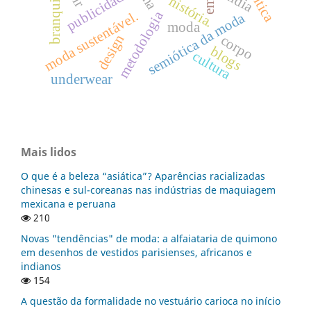
branquidade
publicidade.
crítica
mídia
história.
metodologia
moda sustentável.
semiótica da moda
moda
design
corpo
blogs
cultura
underwear
Mais lidos
O que é a beleza “asiática”? Aparências racializadas
chinesas e sul-coreanas nas indústrias de maquiagem
mexicana e peruana
210
Novas "tendências" de moda: a alfaiataria de quimono
em desenhos de vestidos parisienses, africanos e
indianos
154
A questão da formalidade no vestuário carioca no início