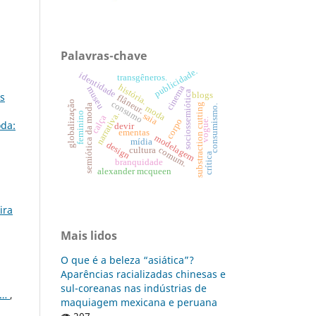
Palavras-chave
,
publicidade.
identidade
transgêneros.
história.
cinema
museu
sociossemiótica
blogs
os
flâneur.
globalização
consumo
substraction cutting
semiótica da moda
consumismo.
moda
feminino
narrativa.
saia
calça
vogue.
corpo
oda:
devir
ementas
modelagem
mídia
design
comum.
cultura
crítica
branquidade
alexander mcqueen
ira
Mais lidos
O que é a beleza “asiática”?
Aparências racializadas chinesas e
sul-coreanas nas indústrias de
e…
,
maquiagem mexicana e peruana