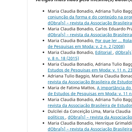
Maria Claudia Bonadio, Adriana Tulio Bag
conjunção da forma e do conteúdo na prom
dObra[s] – revista da Associação Brasileir
Maria Claudia Bonadio, Carlos Eduardo Pr
dObra[s] – revista da Associação Brasileir
Maria Claudia Bonadio,
Por que ler ... Ro
de Pesquisas em Moda: v. 2 n. 2 (2008)
Maria Claudia Bonadio,
Editorial
,
dObra[s]
v. 8 n. 18 (2015)
Maria Claudia Bonadio, Adriana Tulio Bag
Estudos de Pesquisas em Moda: v. 11 n. 23
Adriana Tulio Baggio, Maria Claudia Bona
revista da Associação Brasileira de Estudo
Maria de Fatima Mattos,
A importância do
de Estudos de Pesquisas em Moda: v. 11 n.
Maria Claudia Bonadio, Adriana Tulio Bag
revista da Associação Brasileira de Estudo
Dulcilei da Conceição Lima, Maria Claudia
políticos
,
dObra[s] – revista da Associaçã
Maria Claudia Bonadio, Henrique Grimaldi
dObra[s] – revista da Associação Brasileir