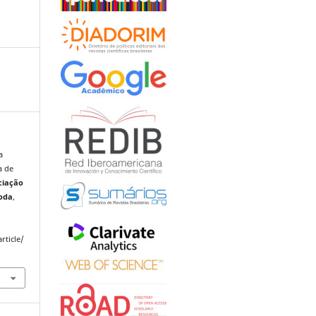
a
a de
ciação
Moda
,
rticle/