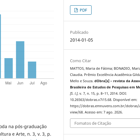
PDF
Publicado
2014-01-05
Como Citar
MATTOS, Maria de Fátima; BONADIO, Mari
Claudia. Prêmio Excelência Acadêmica Gild
Mello e Souza.
dObra[s] – revista da Asso
Brasileira de Estudos de Pesquisas em 
[S. l.]
, v. 7, n. 15, p. 8–11, 2014. DOI:
10.26563/dobras.v7i15.68. Disponível em:
https://dobras.emnuvens.com.br/dobras/a
view/68. Acesso em: 7 ago. 2026.
Fomatos de Citação
oda na pós-graduação
tura e Arte, n. 3, v. 3, p.