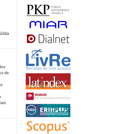
Gilda
ados
os de
m
de
m
iais