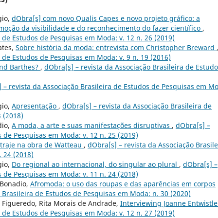
gio,
dObra[s] com novo Qualis Capes e novo projeto gráfico: a
oção da visibilidade e do reconhecimento do fazer científico
,
a de Estudos de Pesquisas em Moda: v. 12 n. 26 (2019)
ates,
Sobre história da moda: entrevista com Christopher Breward
a de Estudos de Pesquisas em Moda: v. 9 n. 19 (2016)
land Barthes?
,
dObra[s] – revista da Associação Brasileira de Estud
 – revista da Associação Brasileira de Estudos de Pesquisas em M
gio,
Apresentação
,
dObra[s] – revista da Associação Brasileira de
 (2018)
dio,
A moda, a arte e suas manifestações disruptivas
,
dObra[s] –
s de Pesquisas em Moda: v. 12 n. 25 (2019)
 traje na obra de Watteau
,
dObra[s] – revista da Associação Brasile
 24 (2018)
gio,
Do regional ao internacional, do singular ao plural
,
dObra[s] –
s de Pesquisas em Moda: v. 11 n. 24 (2018)
 Bonadio,
Afromoda: o uso das roupas e das aparências em corpos
o Brasileira de Estudos de Pesquisas em Moda: n. 30 (2020)
 Figueredo, Rita Morais de Andrade,
Interviewing Joanne Entwistl
a de Estudos de Pesquisas em Moda: v. 12 n. 27 (2019)