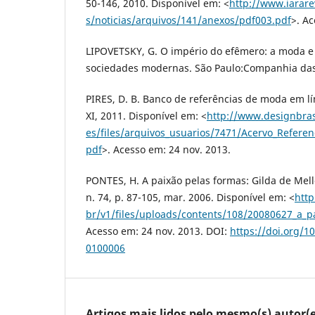
50-146, 2010. Disponível em: <
http://www.iarare
s/noticias/arquivos/141/anexos/pdf003.pdf
>. Ac
LIPOVETSKY, G. O império do efêmero: a moda e
sociedades modernas. São Paulo:Companhia das 
PIRES, D. B. Banco de referências de moda em l
XI, 2011. Disponível em: <
http://www.designbrasil
es/files/arquivos_usuarios/7471/Acervo_Refere
pdf
>. Acesso em: 24 nov. 2013.
PONTES, H. A paixão pelas formas: Gilda de Mell
n. 74, p. 87-105, mar. 2006. Disponível em: <
http
br/v1/files/uploads/contents/108/20080627_a_p
Acesso em: 24 nov. 2013. DOI:
https://doi.org/
0100006
Artigos mais lidos pelo mesmo(s) autor(e