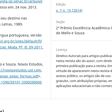
vista.sp.senac.br/arquivo
Edição
esso em: 24 nov. 2013.
v. 7 n. 15 (2014)
 seu destino nas
Seção
Letras, 1989.
2º Prêmio Excelência Acadêmica 
de Mello e Souza
íngua portuguesa, versão
.org.br/sites/default/fil
ncias_Moda_PT_XI_09-2011.
Licença
Direitos Autorais para artigos public
nesta revista são do autor, com direit
o e Souza. Novos Estudos,
primeira publicação para a revista. E
://novosestudos.uol.com.
virtude de aparecerem nesta revista 
acesso público, os artigos são de uso
aixao_pelas_formas.pdf
>.
gratuito, com atribuições próprias, e
10.1590/S0101-3300200600
aplicações educacionais e não-comerc
s)