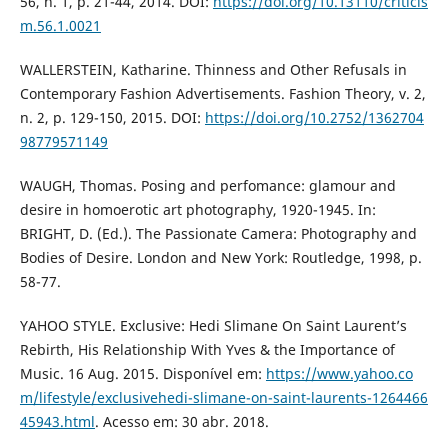
56, n. 1, p. 21-44, 2014. DOI:
https://doi.org/10.13110/criticis
m.56.1.0021
WALLERSTEIN, Katharine. Thinness and Other Refusals in
Contemporary Fashion Advertisements. Fashion Theory, v. 2,
n. 2, p. 129-150, 2015. DOI:
https://doi.org/10.2752/1362704
98779571149
WAUGH, Thomas. Posing and perfomance: glamour and
desire in homoerotic art photography, 1920-1945. In:
BRIGHT, D. (Ed.). The Passionate Camera: Photography and
Bodies of Desire. London and New York: Routledge, 1998, p.
58-77.
YAHOO STYLE. Exclusive: Hedi Slimane On Saint Laurent’s
Rebirth, His Relationship With Yves & the Importance of
Music. 16 Aug. 2015. Disponível em:
https://www.yahoo.co
m/lifestyle/exclusivehedi-slimane-on-saint-laurents-1264466
45943.html
. Acesso em: 30 abr. 2018.