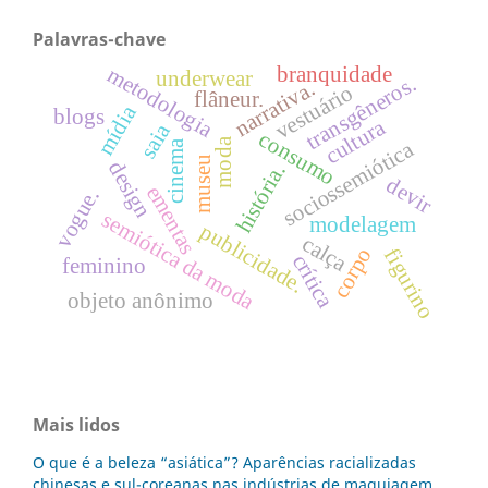
Palavras-chave
branquidade
metodologia
underwear
transgêneros.
narrativa.
vestuário
flâneur.
mídia
blogs
cultura
saia
consumo
moda
sociossemiótica
cinema
museu
design
história.
devir
ementas
vogue.
semiótica da moda
modelagem
publicidade.
calça
corpo
figurino
crítica
feminino
objeto anônimo
Mais lidos
O que é a beleza “asiática”? Aparências racializadas
chinesas e sul-coreanas nas indústrias de maquiagem