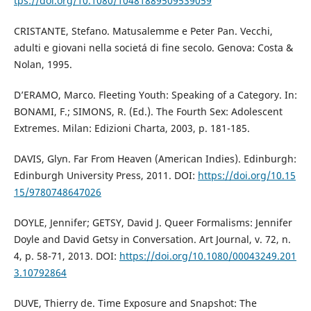
tps://doi.org/10.1080/10481889509539059
CRISTANTE, Stefano. Matusalemme e Peter Pan. Vecchi,
adulti e giovani nella societá di fine secolo. Genova: Costa &
Nolan, 1995.
D’ERAMO, Marco. Fleeting Youth: Speaking of a Category. In:
BONAMI, F.; SIMONS, R. (Ed.). The Fourth Sex: Adolescent
Extremes. Milan: Edizioni Charta, 2003, p. 181-185.
DAVIS, Glyn. Far From Heaven (American Indies). Edinburgh:
Edinburgh University Press, 2011. DOI:
https://doi.org/10.15
15/9780748647026
DOYLE, Jennifer; GETSY, David J. Queer Formalisms: Jennifer
Doyle and David Getsy in Conversation. Art Journal, v. 72, n.
4, p. 58-71, 2013. DOI:
https://doi.org/10.1080/00043249.201
3.10792864
DUVE, Thierry de. Time Exposure and Snapshot: The