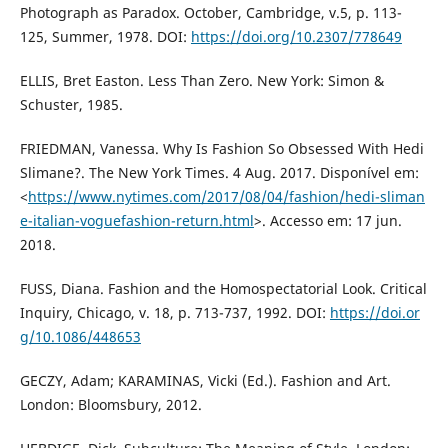
Photograph as Paradox. October, Cambridge, v.5, p. 113-
125, Summer, 1978. DOI:
https://doi.org/10.2307/778649
ELLIS, Bret Easton. Less Than Zero. New York: Simon &
Schuster, 1985.
FRIEDMAN, Vanessa. Why Is Fashion So Obsessed With Hedi
Slimane?. The New York Times. 4 Aug. 2017. Disponível em:
<
https://www.nytimes.com/2017/08/04/fashion/hedi-sliman
e-italian-voguefashion-return.html
>. Accesso em: 17 jun.
2018.
FUSS, Diana. Fashion and the Homospectatorial Look. Critical
Inquiry, Chicago, v. 18, p. 713-737, 1992. DOI:
https://doi.or
g/10.1086/448653
GECZY, Adam; KARAMINAS, Vicki (Ed.). Fashion and Art.
London: Bloomsbury, 2012.