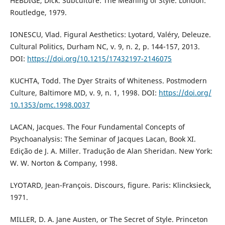
HEBDIGE, Dick. Subculture: The Meaning of Style. London:
Routledge, 1979.
IONESCU, Vlad. Figural Aesthetics: Lyotard, Valéry, Deleuze.
Cultural Politics, Durham NC, v. 9, n. 2, p. 144-157, 2013.
DOI:
https://doi.org/10.1215/17432197-2146075
KUCHTA, Todd. The Dyer Straits of Whiteness. Postmodern
Culture, Baltimore MD, v. 9, n. 1, 1998. DOI:
https://doi.org/
10.1353/pmc.1998.0037
LACAN, Jacques. The Four Fundamental Concepts of
Psychoanalysis: The Seminar of Jacques Lacan, Book XI.
Edição de J. A. Miller. Tradução de Alan Sheridan. New York:
W. W. Norton & Company, 1998.
LYOTARD, Jean-François. Discours, figure. Paris: Klincksieck,
1971.
MILLER, D. A. Jane Austen, or The Secret of Style. Princeton