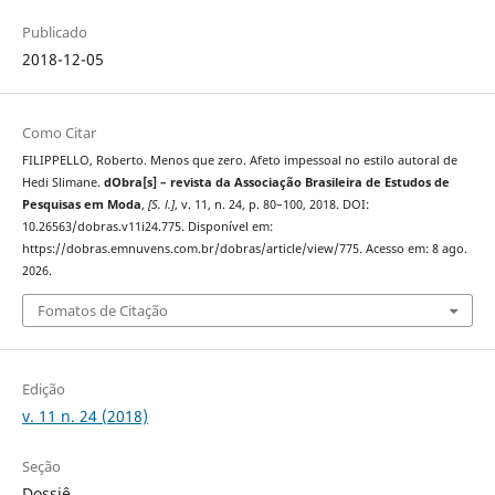
Publicado
2018-12-05
Como Citar
FILIPPELLO, Roberto. Menos que zero. Afeto impessoal no estilo autoral de
Hedi Slimane.
dObra[s] – revista da Associação Brasileira de Estudos de
Pesquisas em Moda
,
[S. l.]
, v. 11, n. 24, p. 80–100, 2018. DOI:
10.26563/dobras.v11i24.775. Disponível em:
https://dobras.emnuvens.com.br/dobras/article/view/775. Acesso em: 8 ago.
2026.
Fomatos de Citação
Edição
v. 11 n. 24 (2018)
Seção
Dossiê