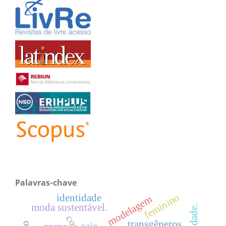
Palavras-chave
feminino
identidade
modelagem
moda sustentável.
transgêneros.
saia