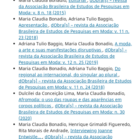
Maria Claudia Bonadio,
Editorial
,
dObra[s] – revista
da Associação Brasileira de Estudos de Pesquisas em
Moda: v. 8 n. 18 (2015)
Maria Claudia Bonadio, Adriana Tulio Baggio,
Apresentação
,
dObra[s] – revista da Associação
Brasileira de Estudos de Pesquisas em Moda: v. 11 n.
23 (2018)
Adriana Tulio Baggio, Maria Claudia Bonadio,
A moda,
a arte e suas manifestações disruptivas
,
dObra[s] –
revista da Associação Brasileira de Estudos de
Pesquisas em Moda: v. 12 n. 25 (2019)
Maria Claudia Bonadio, Adriana Tulio Baggio,
Do
regional ao internacional, do singular ao plural
,
dObra[s] – revista da Associação Brasileira de Estudos
de Pesquisas em Moda: v. 11 n. 24 (2018)
Dulcilei da Conceição Lima, Maria Claudia Bonadio,
Afromoda: o uso das roupas e das aparências em
corpos políticos
,
dObra[s] – revista da Associação
Brasileira de Estudos de Pesquisas em Moda: n. 30
(2020)
Maria Claudia Bonadio, Henrique Grimaldi Figueredo,
Rita Morais de Andrade,
Interviewing Joanne
Entwistle…
,
dObra[s] – revista da Associação