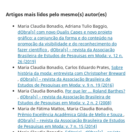
Artigos mais lidos pelo mesmo(s) autor(es)
Maria Claudia Bonadio, Adriana Tulio Baggio,
dObra[s] com novo Qualis Capes e novo projeto
gráfico: a conjunção da forma e do conteúdo na
promoção da visibilidade e do reconhecimento do
fazer científico
,
dObra[s] – revista da Associação
Brasileira de Estudos de Pesquisas em Moda: v. 12 n.
26 (2019)
Maria Claudia Bonadio, Carlos Eduardo Prates,
Sobre
história da moda: entrevista com Christopher Breward
,
dObra[s] – revista da Associação Brasileira de
Estudos de Pesquisas em Moda: v. 9 n. 19 (2016)
Maria Claudia Bonadio,
Por que ler ... Roland Barthes?
,
dObra[s] – revista da Associação Brasileira de
Estudos de Pesquisas em Moda: v. 2 n. 2 (2008)
Maria de Fátima Mattos, Maria Claudia Bonadio,
Prêmio Excelência Acadêmica Gilda de Mello e Souza
,
dObra[s] – revista da Associação Brasileira de Estudos
de Pesquisas em Moda: v. 7 n. 15 (2014)