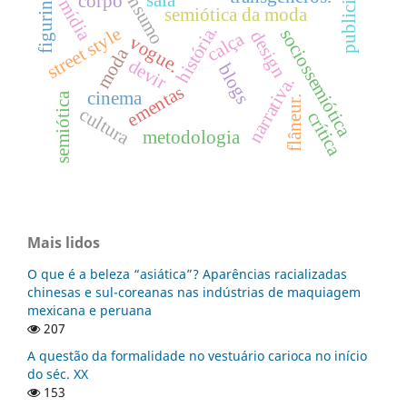
publicidade.
consumo
figurino
corpo
mídia
semiótica da moda
história.
street style
sociossemiótica
design
calça
vogue.
moda
devir
blogs
narrativa.
ementas
cinema
semiótica
flâneur.
cultura
crítica
metodologia
Mais lidos
O que é a beleza “asiática”? Aparências racializadas
chinesas e sul-coreanas nas indústrias de maquiagem
mexicana e peruana
207
A questão da formalidade no vestuário carioca no início
do séc. XX
153