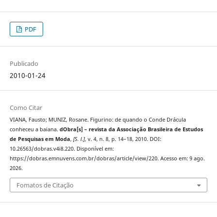
PDF
Publicado
2010-01-24
Como Citar
VIANA, Fausto; MUNIZ, Rosane. Figurino: de quando o Conde Drácula
conheceu a baiana.
dObra[s] – revista da Associação Brasileira de Estudos
de Pesquisas em Moda
,
[S. l.]
, v. 4, n. 8, p. 14–18, 2010. DOI:
10.26563/dobras.v4i8.220. Disponível em:
https://dobras.emnuvens.com.br/dobras/article/view/220. Acesso em: 9 ago.
2026.
Fomatos de Citação