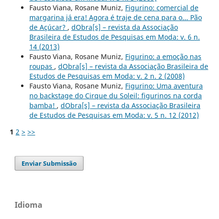
Fausto Viana, Rosane Muniz,
Figurino: comercial de
margarina já era! Agora é traje de cena para o... Pão
de Açúcar?
,
dObra[s] – revista da Associação
Brasileira de Estudos de Pesquisas em Moda: v. 6 n.
14 (2013)
Fausto Viana, Rosane Muniz,
Figurino: a emoção nas
roupas
,
dObra[s] – revista da Associação Brasileira de
Estudos de Pesquisas em Moda: v. 2 n. 2 (2008)
Fausto Viana, Rosane Muniz,
Figurino: Uma aventura
no backstage do Cirque du Soleil: figurinos na corda
bamba!
,
dObra[s] – revista da Associação Brasileira
de Estudos de Pesquisas em Moda: v. 5 n. 12 (2012)
1
2
>
>>
Enviar Submissão
Idioma