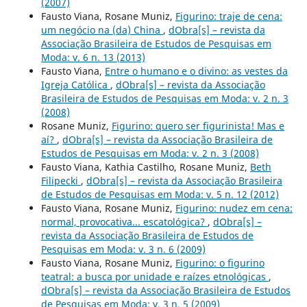
(2007)
Fausto Viana, Rosane Muniz,
Figurino: traje de cena:
um negócio na (da) China
,
dObra[s] – revista da
Associação Brasileira de Estudos de Pesquisas em
Moda: v. 6 n. 13 (2013)
Fausto Viana,
Entre o humano e o divino: as vestes da
Igreja Católica
,
dObra[s] – revista da Associação
Brasileira de Estudos de Pesquisas em Moda: v. 2 n. 3
(2008)
Rosane Muniz,
Figurino: quero ser figurinista! Mas e
aí?
,
dObra[s] – revista da Associação Brasileira de
Estudos de Pesquisas em Moda: v. 2 n. 3 (2008)
Fausto Viana, Kathia Castilho, Rosane Muniz,
Beth
Filipecki
,
dObra[s] – revista da Associação Brasileira
de Estudos de Pesquisas em Moda: v. 5 n. 12 (2012)
Fausto Viana, Rosane Muniz,
Figurino: nudez em cena:
normal, provocativa... escatológica?
,
dObra[s] –
revista da Associação Brasileira de Estudos de
Pesquisas em Moda: v. 3 n. 6 (2009)
Fausto Viana, Rosane Muniz,
Figurino: o figurino
teatral: a busca por unidade e raízes etnológicas
,
dObra[s] – revista da Associação Brasileira de Estudos
de Pesquisas em Moda: v. 3 n. 5 (2009)