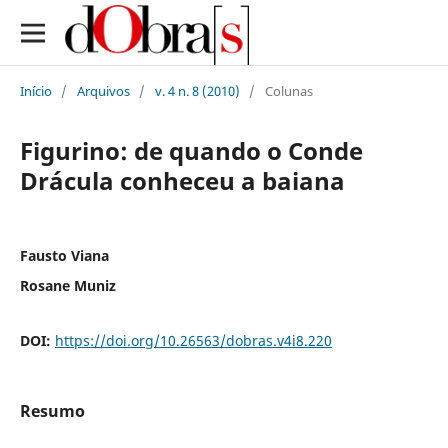
Início
/
Arquivos
/
v. 4 n. 8 (2010)
/
Colunas
Figurino: de quando o Conde
Drácula conheceu a baiana
Fausto Viana
Rosane Muniz
DOI:
https://doi.org/10.26563/dobras.v4i8.220
Resumo