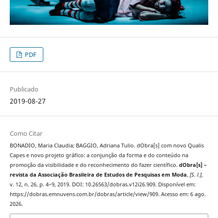
PDF
Publicado
2019-08-27
Como Citar
BONADIO, Maria Claudia; BAGGIO, Adriana Tulio. dObra[s] com novo Qualis
Capes e novo projeto gráfico: a conjunção da forma e do conteúdo na
promoção da visibilidade e do reconhecimento do fazer científico.
dObra[s] –
revista da Associação Brasileira de Estudos de Pesquisas em Moda
,
[S. l.]
,
v. 12, n. 26, p. 4–9, 2019. DOI: 10.26563/dobras.v12i26.909. Disponível em:
https://dobras.emnuvens.com.br/dobras/article/view/909. Acesso em: 6 ago.
2026.