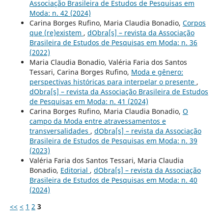
Associação Brasileira de Estudos de Pesquisas em
Moda: n. 42 (2024)
Carina Borges Rufino, Maria Claudia Bonadio,
Corpos
que (re)existem
,
dObra[s] – revista da Associação
Brasileira de Estudos de Pesquisas em Moda: n. 36
(2022)
Maria Claudia Bonadio, Valéria Faria dos Santos
Tessari, Carina Borges Rufino,
Moda e gênero:
perspectivas históricas para interpelar o presente
,
dObra[s] – revista da Associação Brasileira de Estudos
de Pesquisas em Moda: n. 41 (2024)
Carina Borges Rufino, Maria Claudia Bonadio,
O
campo da Moda entre atravessamentos e
transversalidades
,
dObra[s] – revista da Associação
Brasileira de Estudos de Pesquisas em Moda: n. 39
(2023)
Valéria Faria dos Santos Tessari, Maria Claudia
Bonadio,
Editorial
,
dObra[s] – revista da Associação
Brasileira de Estudos de Pesquisas em Moda: n. 40
(2024)
<<
<
1
2
3