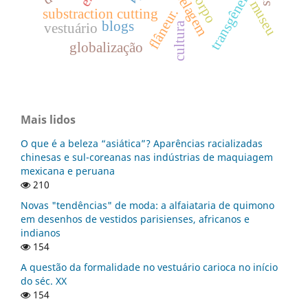
modelagem
transgêneros.
corpo
museu
flâneur.
substraction cutting
blogs
vestuário
cultura
globalização
Mais lidos
O que é a beleza “asiática”? Aparências racializadas
chinesas e sul-coreanas nas indústrias de maquiagem
mexicana e peruana
210
Novas "tendências" de moda: a alfaiataria de quimono
em desenhos de vestidos parisienses, africanos e
indianos
154
A questão da formalidade no vestuário carioca no início
do séc. XX
154