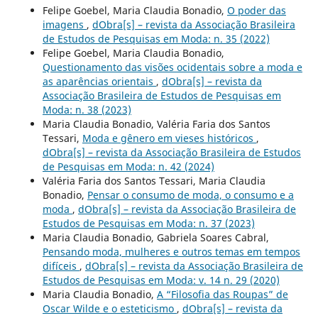
Felipe Goebel, Maria Claudia Bonadio,
O poder das
imagens
,
dObra[s] – revista da Associação Brasileira
de Estudos de Pesquisas em Moda: n. 35 (2022)
Felipe Goebel, Maria Claudia Bonadio,
Questionamento das visões ocidentais sobre a moda e
as aparências orientais
,
dObra[s] – revista da
Associação Brasileira de Estudos de Pesquisas em
Moda: n. 38 (2023)
Maria Claudia Bonadio, Valéria Faria dos Santos
Tessari,
Moda e gênero em vieses históricos
,
dObra[s] – revista da Associação Brasileira de Estudos
de Pesquisas em Moda: n. 42 (2024)
Valéria Faria dos Santos Tessari, Maria Claudia
Bonadio,
Pensar o consumo de moda, o consumo e a
moda
,
dObra[s] – revista da Associação Brasileira de
Estudos de Pesquisas em Moda: n. 37 (2023)
Maria Claudia Bonadio, Gabriela Soares Cabral,
Pensando moda, mulheres e outros temas em tempos
difíceis
,
dObra[s] – revista da Associação Brasileira de
Estudos de Pesquisas em Moda: v. 14 n. 29 (2020)
Maria Claudia Bonadio,
A “Filosofia das Roupas” de
Oscar Wilde e o esteticismo
,
dObra[s] – revista da