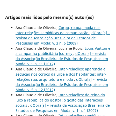
Artigos mais lidos pelo mesmo(s) autor(es)
Ana Claudia de Oliveira,
Corpo, roupa, moda nas
inter-relações semióticas da comunicação
,
dObra[s] –
revista da Associação Brasileira de Estudos de
Pesquisas em Moda: v. 3 n. 6 (2009)
Ana Cláudia de Oliveira, Luciane Robic,
Louis Vuitton e
a campanha publicitária Journey
,
dObra[s] – revista
da Associação Brasileira de Estudos de Pesquisas em
Moda: v. 5 n. 11 (2012)
Ana Cláudia de Oliveira,
Inter-relações: aparência e
sedução nos corpos da urbe e dos habitantes: inter-
relações rua, arquitetura e moda
,
dObra[s] – revista
da Associação Brasileira de Estudos de Pesquisas em
Moda: v. 5 n. 12 (2012)
Ana Claudia de Oliveira,
Inter-relações: do reino do
luxo à república do gosto1: o gosto das interações
sociais
,
dObra[s] – revista da Associação Brasileira de
Estudos de Pesquisas em Moda: v. 1 n. 1 (2007)
Ana Claudia de Oliveira,
Inter-relações: semiótica e