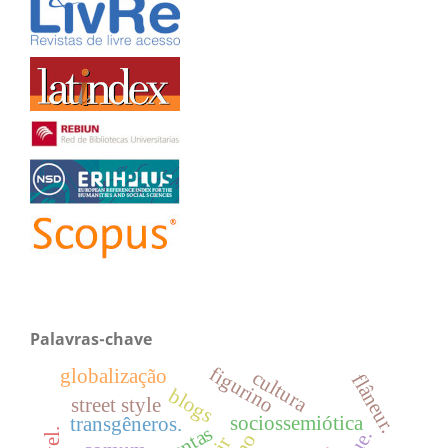
Palavras-chave
figurino
globalização
cultura
flâneur.
blogs
street style
sociossemiótica
transgêneros.