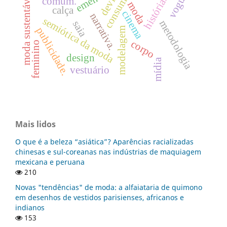
ementas
vogue.
moda sustentável.
consumo
devir
história.
comum.
moda
calça
cinema
narrativa.
semiótica da moda
metodologia
saia
publicidade.
modelagem
corpo
feminino
design
mídia
vestuário
Mais lidos
O que é a beleza “asiática”? Aparências racializadas
chinesas e sul-coreanas nas indústrias de maquiagem
mexicana e peruana
210
Novas "tendências" de moda: a alfaiataria de quimono
em desenhos de vestidos parisienses, africanos e
indianos
153