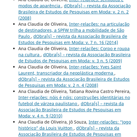
modos de aparência
,
dObra[s] – revista da Associação
Brasileira de Estudos de Pesquisas em Moda: v. 2 n. 2
(2008)
Ana Claudia de Oliveira,
Inter-relações: na articulação
de destinadores, a SPFW trilha a mobilidade de São
Paulo
,
dObra[s] – revista da Associação Brasileira de
Estudos de Pesquisas em Moda: v. 7 n. 16 (2014)
Ana Claudia de Oliveira,
Inter-relações: Corpo e roupa
na cultura
,
dObra[s] – revista da Associação Brasileira
de Estudos de Pesquisas em Moda: v. 3 n. 5 (2009)
Ana Claudia de Oliveira,
Inter-relações: Yves Saint
Laurent, transcriador da neoplástica moderna
,
dObra[s] – revista da Associação Brasileira de Estudos
de Pesquisas em Moda: v. 2 n. 4 (2008)
Ana Claudia de Oliveira, Tatiana Rovina Castro Pereira,
Inter-relações: nóis é nóis: construções identitárias no
futebol de várzea paulistano
,
dObra[s] – revista da
Associação Brasileira de Estudos de Pesquisas em
Moda: v. 4 n. 9 (2010)
Ana Claudia de Oliveira, Jô Souza,
Inter-relações: “Jogo
histórico” da Louis Vuitton
,
dObra[s] – revista da
Associação Brasileira de Estudos de Pesquisas em