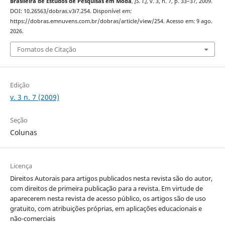
Brasileira de Estudos de Pesquisas em Moda
,
[S. l.]
, v. 3, n. 7, p. 33–37, 2009.
DOI: 10.26563/dobras.v3i7.254. Disponível em:
https://dobras.emnuvens.com.br/dobras/article/view/254. Acesso em: 9 ago.
2026.
Fomatos de Citação
Edição
v. 3 n. 7 (2009)
Seção
Colunas
Licença
Direitos Autorais para artigos publicados nesta revista são do autor,
com direitos de primeira publicação para a revista. Em virtude de
aparecerem nesta revista de acesso público, os artigos são de uso
gratuito, com atribuições próprias, em aplicações educacionais e
não-comerciais